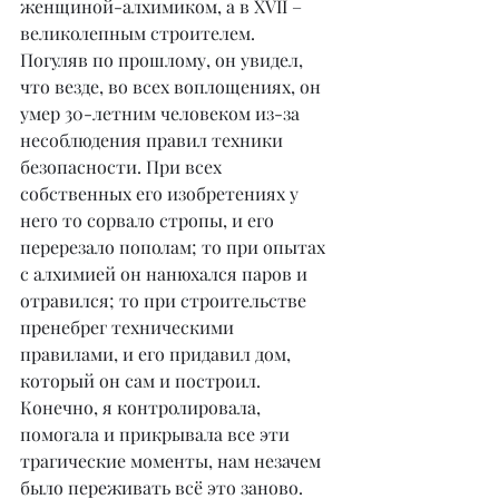
женщиной-алхимиком, а в XVII – 
великолепным строителем.
Погуляв по прошлому, он увидел, 
что везде, во всех воплощениях, он 
умер 30-летним человеком из-за 
несоблюдения правил техники 
безопасности. При всех 
собственных его изобретениях у 
него то сорвало стропы, и его 
перерезало пополам; то при опытах 
с алхимией он нанюхался паров и 
отравился; то при строительстве 
пренебрег техническими 
правилами, и его придавил дом, 
который он сам и построил. 
Конечно, я контролировала, 
помогала и прикрывала все эти 
трагические моменты, нам незачем 
было переживать всё это заново.