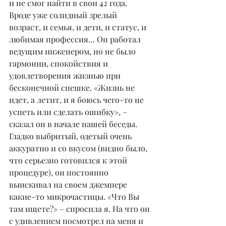
и не смог найти в свои 42 года. 
Вроде уже солидный зрелый 
возраст, и семья, и дети, и статус, и 
любимая профессия… Он работал 
ведущим инженером, но не было 
гармонии, спокойствия и 
удовлетворения жизнью при 
бесконечной спешке. «Жизнь не 
идет, а летит, и я боюсь чего-то не 
успеть или сделать ошибку», – 
сказал он в начале нашей беседы.
Гладко выбритый, одетый очень 
аккуратно и со вкусом (видно было, 
что серьезно готовился к этой 
процедуре), он постоянно 
выискивал на своем джемпере 
какие-то микрочастицы. «Что Вы 
там ищете?» – спросила я. На что он 
с удивлением посмотрел на меня и 