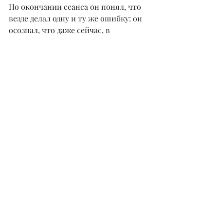
По окончании сеанса он понял, что 
везде делал одну и ту же ошибку: он 
осознал, что даже сейчас, в 
нынешней жизни, не уделяет 
должного внимания именно 
технике безопасности. И понял, что 
беда близко – от этого и постоянное 
напряжение, и неудовлетворение 
своей работой и жизнью. Также его 
некомфортное состояние усугубили 
тревожные сны в последний период 
времени.
Через месяц после сеанса от этого 
человека пришла обратная связь: он 
проработал, разработал 
технические подходы касательно 
безопасности сотрудников на своем 
предприятии и тем самым улучшил 
рабочие процессы. Результат 