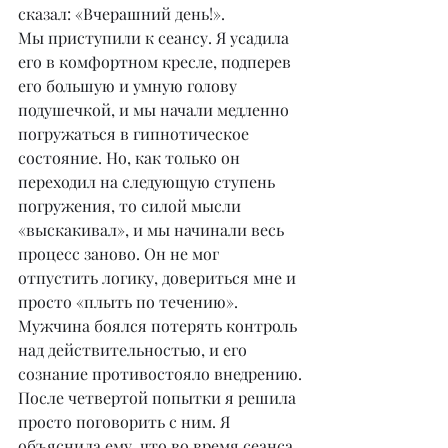
сказал: «Вчерашний день!».
Мы приступили к сеансу. Я усадила 
его в комфортном кресле, подперев 
его большую и умную голову 
подушечкой, и мы начали медленно 
погружаться в гипнотическое 
состояние. Но, как только он 
переходил на следующую ступень 
погружения, то силой мысли 
«выскакивал», и мы начинали весь 
процесс заново. Он не мог 
отпустить логику, довериться мне и 
просто «плыть по течению». 
Мужчина боялся потерять контроль 
над действительностью, и его 
сознание противостояло внедрению.
После четвертой попытки я решила 
просто поговорить с ним. Я 
объяснила ему, что во время сеанса 