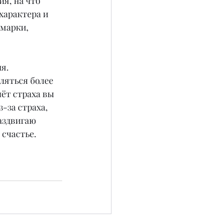
я, на что 
характера и 
марки, 
я.
ляться более 
ёт страха вы 
-за страха, 
аздвигаю 
 счастье.