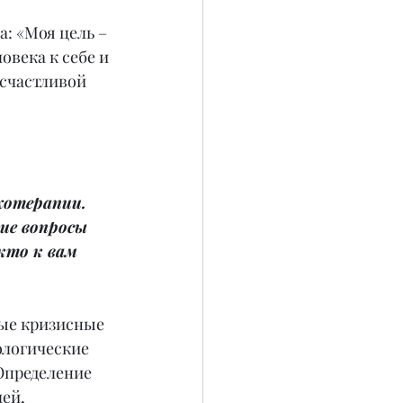
: «Моя цель – 
века к себе и 
 счастливой 
хотерапии. 
ие вопросы 
кто к вам 
ые кризисные 
ологические 
Определение 
ей, 