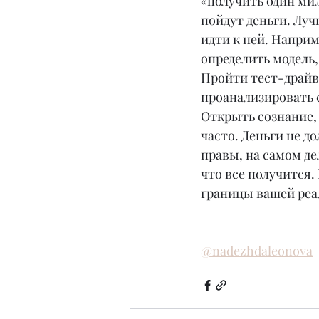
«получить один мил
пойдут деньги. Луч
идти к ней. Наприм
определить модель,
Пройти тест-драйв
проанализировать 
Открыть сознание, 
часто. Деньги не д
правы, на самом дел
что все получится.
границы вашей реал
@nadezhdaleonova