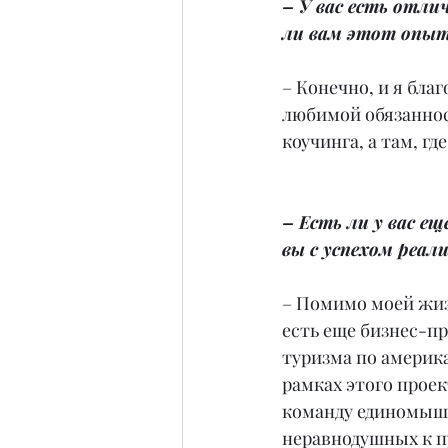
– У вас есть отл
ли вам этот опыт
– Конечно, и я бла
любимой обязанност
коучинга, а там, г
– Есть ли у вас е
вы с успехом реал
– Помимо моей жиз
есть еще бизнес-пр
туризма по америк
рамках этого проек
команду единомыш
неравнодушных к п