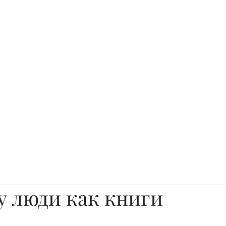
о.
Awards
TOP EXPERTS 2025
Архив журналов
Art Projects
y люди как книги