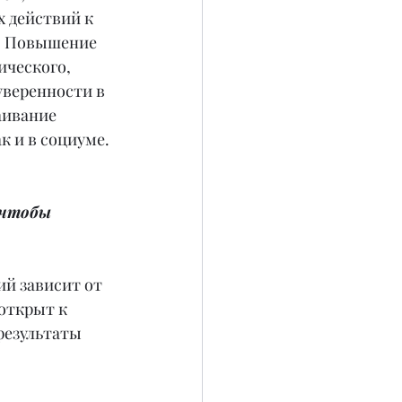
 действий к 
. Повышение 
ического, 
веренности в 
аивание 
к и в социуме.
 чтобы 
ий зависит от 
 открыт к 
результаты 