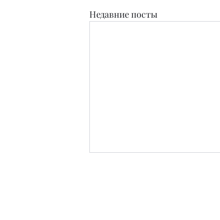
Недавние посты
Издательство
Журнал Teens and People свидетельство о п
Зарег
Редакция в материалах не дает оцен