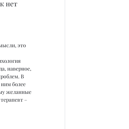
мысли, это 
ихология 
а, наверное, 
роблем. В 
 ним более 
ему желанные 
терапевт – 