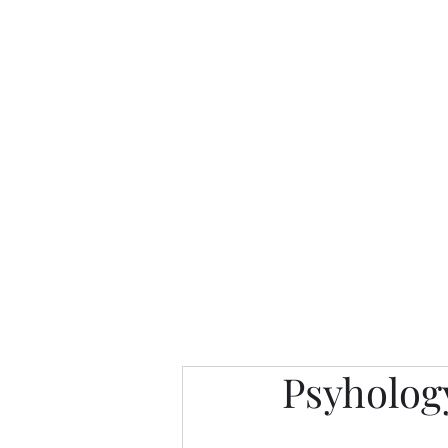
Интересно. Полезно. Модн
Главная
Публикации
People 
Psyholog