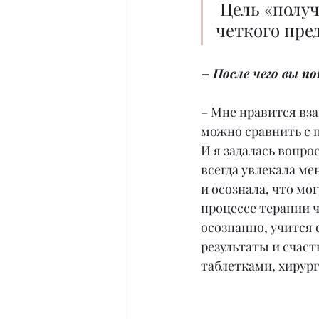
 Цель «получить один миллион» не работает, так как нет 
четкого пред
– После чего вы 
– Мне нравится вза
можно сравнить с 
И я задалась вопро
всегда увлекала ме
и осознала, что мо
процессе терапии ч
осознанно, учится 
результаты и счаст
таблетками, хирург