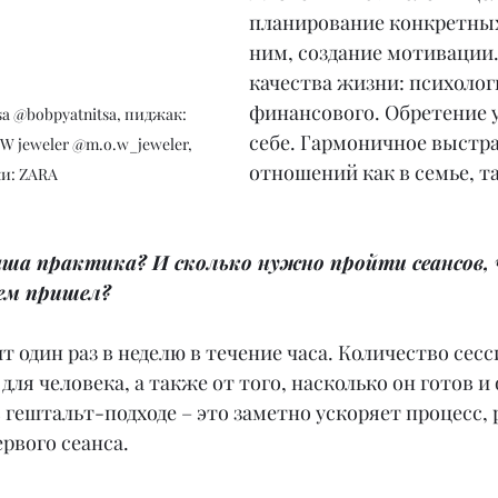
планирование конкретных
ним, создание мотивации
качества жизни: психолог
финансового. Обретение у
себе. Гармоничное выстр
W jeweler @m.o.w_jeweler, 
отношений как в семье, та
и: ZARA
аша практика? И сколько нужно пройти сеансов,
чем пришел?
т один раз в неделю в течение часа. Количество сесс
для человека, а также от того, насколько он готов и
 гештальт-подходе – это заметно ускоряет процесс, 
рвого сеанса.