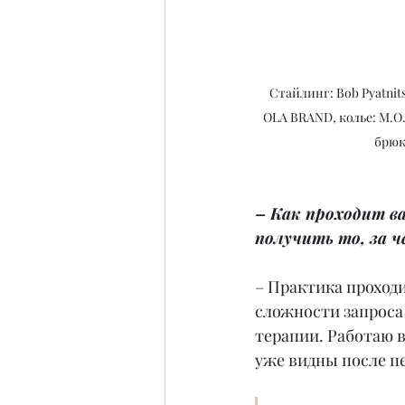
 Стайлинг: Bob Pyatnitsa @bobpyatnitsa, пиджак: 
OLA BRAND, колье: M.O.
брюк
– Как проходит в
получить то, за 
– Практика проходи
сложности запроса 
терапии. Работаю в
уже видны после пе