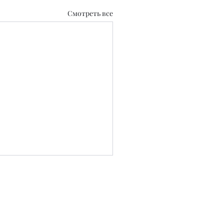
Смотреть все
0.2020 г.
 СМИ №KZ39VPY00129889 от 22.09.2025 г.
..
ных блоков несет рекламодатель.