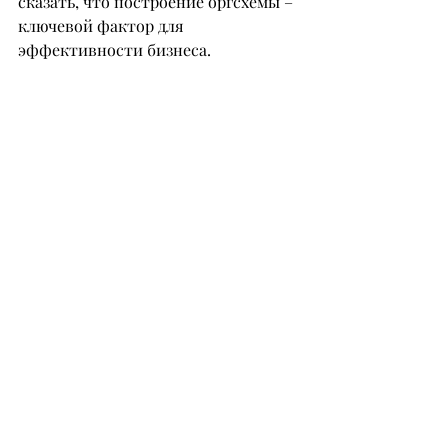
сказать, что построение оргсхемы – 
ключевой фактор для 
эффективности бизнеса. 
Организация – это набор 
специализированных функций, 
выполняемых сотрудниками или 
подразделениями в рамках 
согласованного взаимодействия. 
Когда удается даже схематично 
определить функции, полномочия, 
отделы и должности, а также 
выделить ЦКП (ценный конечный 
продукт), компания начинает 
работать значительно 
эффективнее. Количество 
сотрудников – лишь вопрос 
времени. Также считаю важной 
книгой для работы в сфере услуг 
«Управление фирмой, оказывающей 