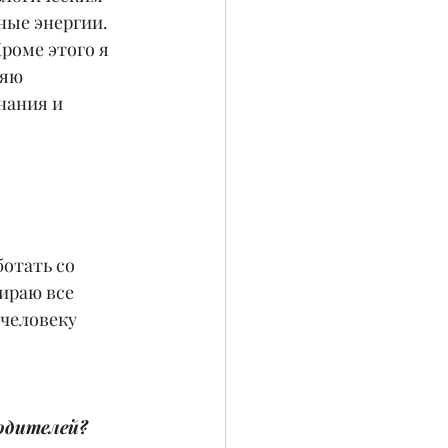
ные энергии. 
роме этого я 
яю 
нания и 
отать со 
ираю все 
человеку 
родителей?