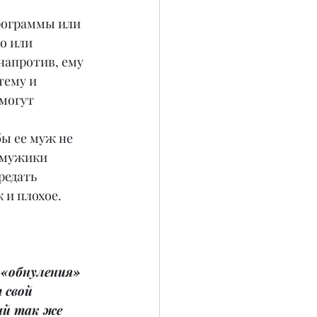
программы или 
о или 
напротив, ему 
тему и 
могут 
бы ее муж не 
 мужики 
редать 
 и плохое.
 «обнуления» 
 свой 
ый так же 