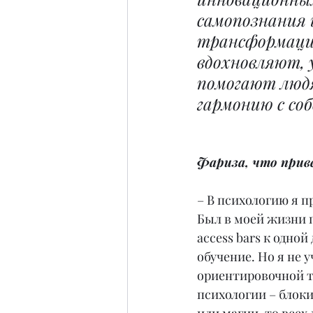
самопознания 
трансформации
вдохновляют, 
помогают люд
гармонию с со
Фариза, что приве
– В психологию я п
Был в моей жизни п
access bars к одной
обучение. Но я не 
ориентировочной те
психологии – блоки