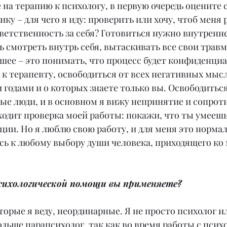
 на терапию к психологу, в первую очередь оцените 
у – для чего я иду: проверить или хочу, чтоб меня 
тветственность за себя? Готовиться нужно внутренне
ь смотреть внутрь себя, вытаскивать все свои травм
шее – это понимать, что процесс будет конфиденци
 к терапевту, освободиться от всех негативных мысл
 годами и о которых знаете только вы. Освободиться
ые люди, и в основном я вижу непринятие и сопроти
ходит проверка моей работы: покажи, что ты умеешь
ции. Но я люблю свою работу, и для меня это нормал
ь к любому выбору души человека, приходящего ко 
сихологической помощи вы применяете?
торые я веду, неординарные. Я не просто психолог и
ольше парапсихолог, так как во время работы с псих