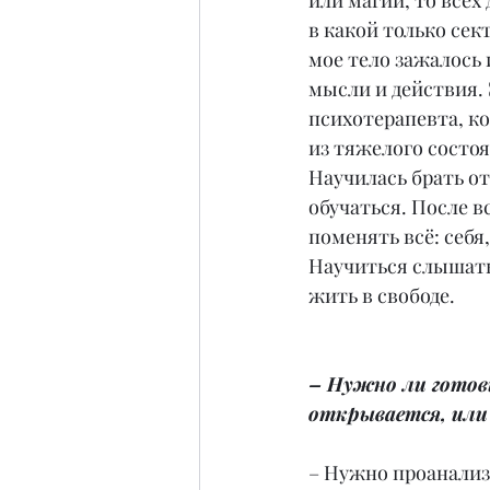
или магии, то всех 
в какой только сект
мое тело зажалось 
мысли и действия.
психотерапевта, ко
из тяжелого состоя
Научилась брать от
обучаться. После вс
поменять всё: себя
Научиться слышать 
жить в свободе.
– Нужно ли готови
открывается, или
– Нужно проанализи