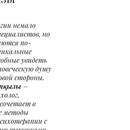
гии немало 
ециалистов, но 
аются по-
никальные 
собные увидеть 
ловеческую душу 
овой стороны. 
тқызы
 – 
холог, 
сочетает в 
е методы 
психотерапии с 
ми техниками 