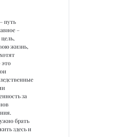
– путь 
авное – 
 цель, 
вою жизнь, 
хотят 
 это 
ои 
ледственные 
ми 
енность за 
нов 
ния.
ужно брать 
жить здесь и 