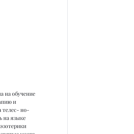
а на обучение 
апию и 
а телес- но-
 на языке 
 эзотерики 