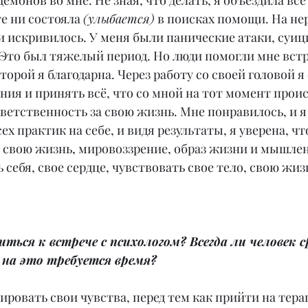
демонов во мне. Не зная, что делать, я объездила все
е ни состояла 
(улыбается)
 в поисках помощи. На не
и искривилось. У меня были панические атаки, суиц
 Это был тяжелый период. Но люди помогли мне встр
торой я благодарна. Через работу со своей головой я
ния и принять всё, что со мной на тот момент проис
ветственность за свою жизнь. Мне понравилось, и я
ех практик на себе, и видя результаты, я уверена, ч
, свою жизнь, мировоззрение, образ жизни и мышлен
себя, свое сердце, чувствовать свое тело, свою жиз
ться к встрече с психологом? Всегда ли человек с
 на это требуется время?
ровать свои чувства, перед тем как прийти на тера