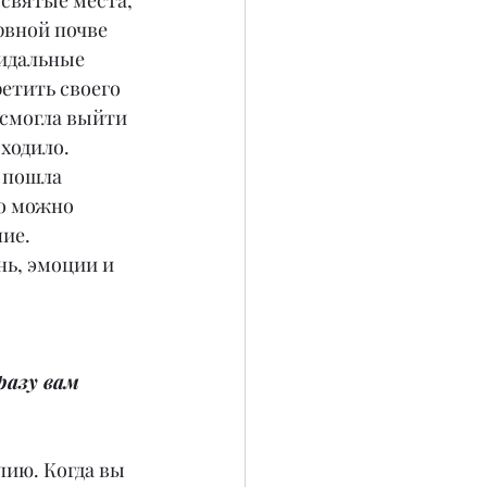
 святые места, 
рвной почве 
идальные 
етить своего 
 смогла выйти 
ходило. 
 пошла 
то можно 
ие. 
нь, эмоции и 
разу вам 
пию. Когда вы 