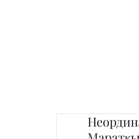
Интересно. Полезно. Модн
Главная
Публикации
People 
Неордин
Маратқ