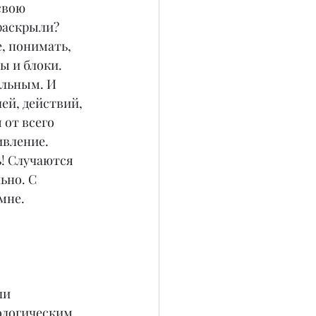
свою 
раскрыли? 
, понимать, 
ы и блоки.
альным. И 
ей, действий, 
 от всего 
вление. 
! Случаются 
ьно. С 
мне.
ли 
ологическим 