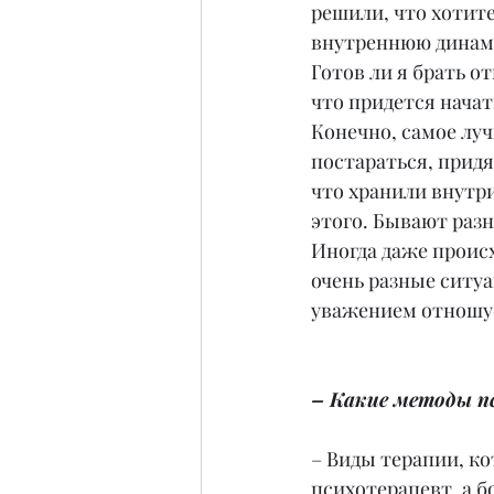
решили, что хотите
внутреннюю динамик
Готов ли я брать о
что придется начат
Конечно, самое луч
постараться, придя
что хранили внутри
этого. Бывают разн
Иногда даже проис
очень разные ситуа
уважением отношус
– Какие методы п
– Виды терапии, ко
психотерапевт, а б