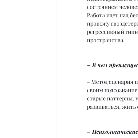
состоянием человек
Работа идет над бе
провожу гвоздетер
регрессивный гипно
пространства.
– В чем преимуще
– Метод сценария п
своим подсознанием
старые паттерны, 
развиваться, жить 
– Психологические