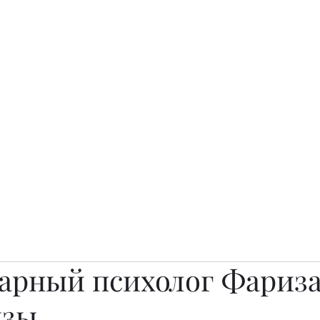
о.
Awards
TOP EXPERTS 2025
Архив журналов
Art Projects
арный психолог Фариз
ызы