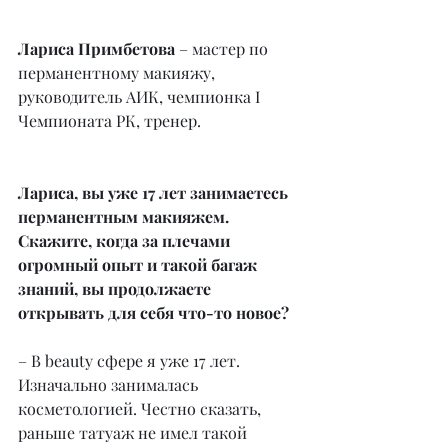
Лариса Примбетова
 – мастер по 
перманентному макияжу, 
руководитель АИК, чемпионка I 
Чемпионата РК, тренер.
Лариса, вы уже 17 лет занимаетесь 
перманентным макияжем. 
Скажите, когда за плечами 
огромный опыт и такой багаж 
знаний, вы продолжаете 
открывать для себя что-то новое?
– В beauty сфере я уже 17 лет. 
Изначально занималась 
косметологией. Честно сказать, 
раньше татуаж не имел такой 