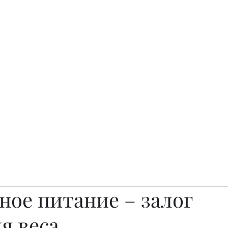
о.
Awards
TOP EXPERTS 2025
Архив журналов
Art Projects
ное питание – залог
я веса