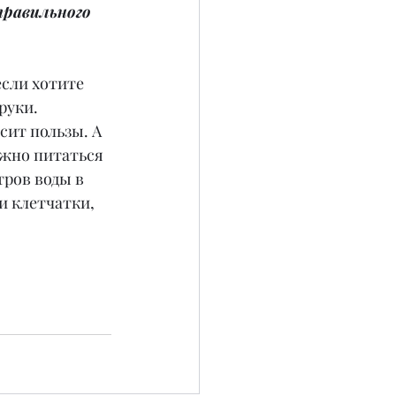
равильного 
если хотите 
руки. 
ит пользы. А 
ужно питаться 
тров воды в 
и клетчатки, 