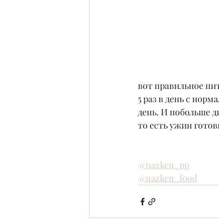
вот правильное пит
5 раз в день с нор
день. И побольше д
то есть ужин готов
@nazken_pp
@nazken_food