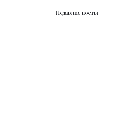
Недавние посты
Издательство
Журнал Teens and People свидетельство о п
Зарег
Редакция в материалах не дает оцен