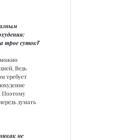
разным 
худения: 
за трое суток?
зможно 
дней. Ведь 
м требует 
похудение 
. Поэтому 
чередь думать 
никак не 