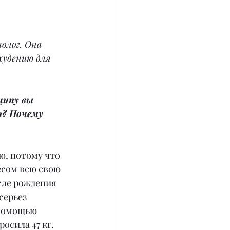
олог. Она 
худению для 
ципу вы 
ю? Почему 
ю, потому что 
есом всю свою 
сле рождения 
серьез 
 помощью 
осила 47 кг. 