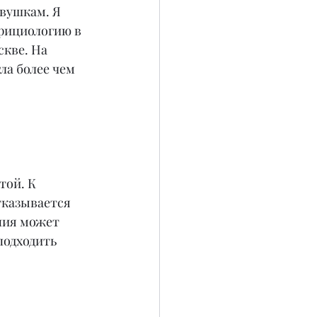
вушкам. Я 
рициологию в 
кве. На 
ла более чем 
той. К 
тказывается 
ния может 
подходить 