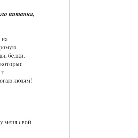
го питания, 
 на 
прямую 
ы, белки, 
 которые 
т 
могаю людям!
у меня свой 