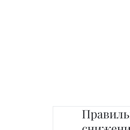
Интересно. Полезно. Модн
Главная
Публикации
People 
Правиль
снижени