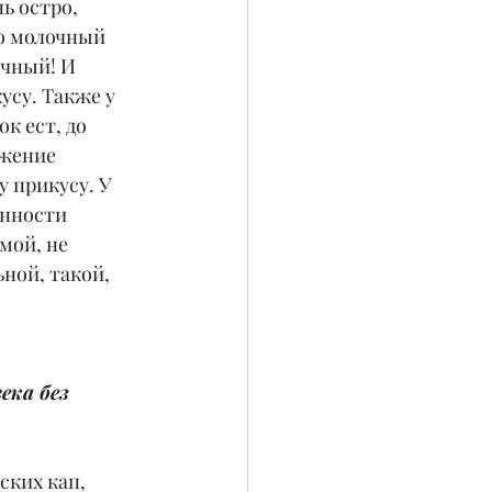
ь остро, 
о молочный 
очный! И 
су. Также у 
к ест, до 
ожение 
 прикусу. У 
нности 
мой, не 
ной, такой, 
ека без 
ских кап, 