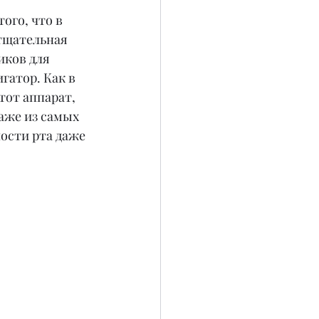
ого, что в 
тщательная 
ков для 
атор. Как в 
тот аппарат, 
аже из самых 
ости рта даже 