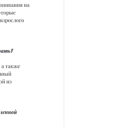
внивания на 
оторые 
 взрослого 
рать?
 а также 
нный 
й из 
ленной 