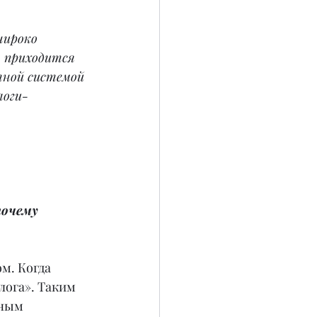
широко 
, приходится 
тной системой 
логи-
почему 
м. Когда 
лога». Таким 
нным 