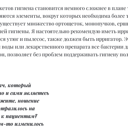
етов гигиена становится немного сложнее в плане т
ляются элементы, вокруг которых необходима более 
 существует множество ортощеток, монопучков, ерши
ей гигиены. Я настоятельно рекомендую иметь ирриг
я утюг и пылесос, также должен быть ирригатор. Э
воды или лекарственного препарата все бактерии д
н, позволяет без проблем поддерживать гигиену пол
ач, который 
о и сами являетесь 
ажите, ношение 
отразилось на 
 к пациентам? 
м-то изменилось 