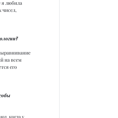
 я любила 
 чисел, 
ологии?
 выравнивание 
й на всем 
тся его 
собы 
од, когда у 