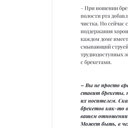
– При ношении брек
полости рта добав
чистка. Но сейчас
поддержания хорош
каждом доме имеетс
смывающий струей 
труднодоступных зо
с брекетами.
– Вы не просто вр
ставит брекеты, н
их носителем. Ск
брекетов как-то 
вашем отношении
Может быть, в че