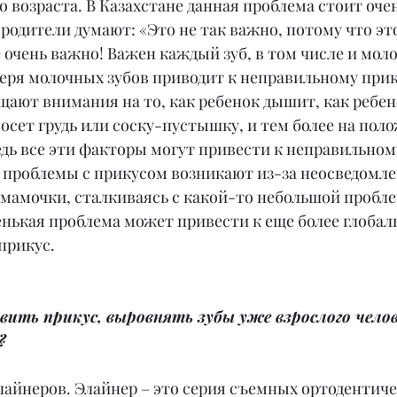
о возраста. В Казахстане данная проблема стоит очен
родители думают: «Это не так важно, потому что эт
е очень важно! Важен каждый зуб, в том числе и мол
еря молочных зубов приводит к неправильному прику
щают внимания на то, как ребенок дышит, как ребено
сосет грудь или соску-пустышку, и тем более на пол
ведь все эти факторы могут привести к неправильному
 проблемы с прикусом возникают из-за неосведомле
мамочки, сталкиваясь с какой-то небольшой пробле
енькая проблема может привести к еще более глобаль
прикус.
ить прикус, выровнять зубы уже взрослого челов
?
лайнеров. Элайнер – это серия съемных ортодентиче