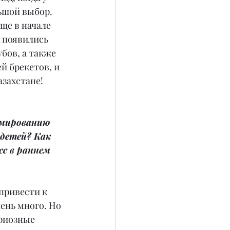
ьшой выбор. 
ще в начале 
с появились 
бов, а также 
 брекетов, и 
азахстане!
рмированию 
 детей? Как 
с в раннем 
привести к 
ень много. Но 
ариозные 