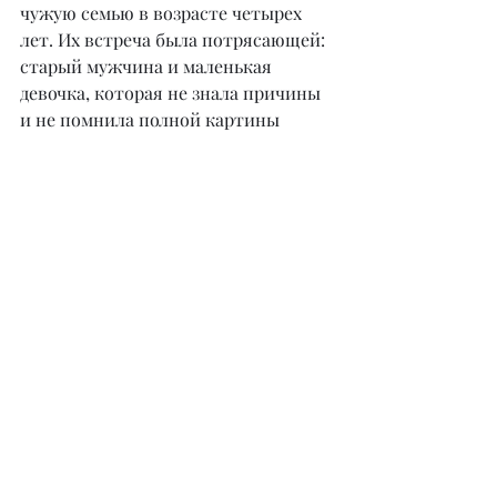
чужую семью в возрасте четырех 
лет. Их встреча была потрясающей: 
старый мужчина и маленькая 
девочка, которая не знала причины 
и не помнила полной картины 
ситуации.
Он подошел и с нежностью 
положил руку ей на голову. В его 
глазах блестели слезы и любовь к 
этому ребенку. Он был болен, и 
борьба за каждый новый прожитый 
день ослабевала его. Он сказал, что 
вынужден был отдать ее по причине 
невозможности обеспечить ей 
пропитание, достойное воспитание 
и образование. Он рассказал ей, как 
его сердце сжималось и 
разрывалось от тоски и боли от 
мысли, что он больше никогда ее не 