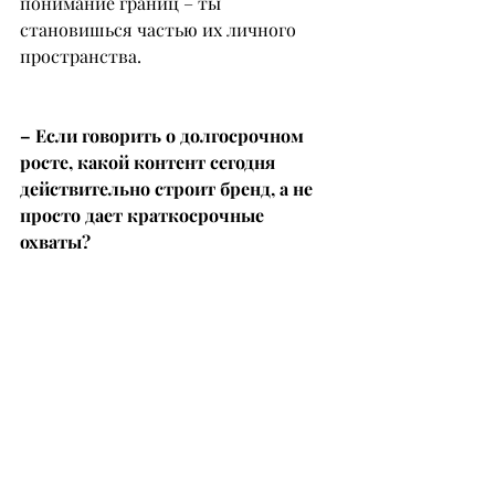
понимание границ – ты 
становишься частью их личного 
пространства.
– Если говорить о долгосрочном 
росте, какой контент сегодня 
действительно строит бренд, а не 
просто дает краткосрочные 
охваты?
– Бренд строит системный контент, 
который отражает ценности, 
экспертизу и путь.
Это не только трендовые рилсы, а 
регулярные экспертные форматы, 
закулисье, живые мысли, процессы 
и честные разговоры с аудиторией. 
Краткосрочные охваты дают 