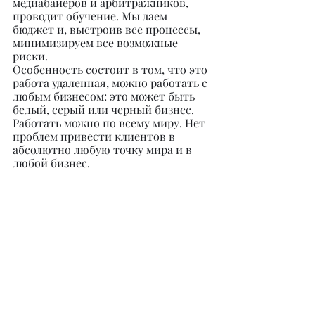
медиабайеров и арбитражников, 
проводит обучение. Мы даем 
бюджет и, выстроив все процессы, 
минимизируем все возможные 
риски.
Особенность состоит в том, что это 
работа удаленная, можно работать с 
любым бизнесом: это может быть 
белый, серый или черный бизнес. 
Работать можно по всему миру. Нет 
проблем привести клиентов в 
абсолютно любую точку мира и в 
любой бизнес.
– Какой кейс принес вам 
наибольшее количество прибыли?
– Кейсов довольно-таки много. 
Один из крупнейших наших кейсов 
– это работа с беттинг компаниями. 
Мы привели большое количество 
депозитеров, то есть игроков в 
букмекерские конторы, компаниям 