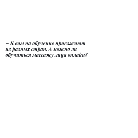
– К вам на обучение приезжают 
из разных стран. А можно ли 
обучиться массажу лица онлайн?
– Да, в наш центр приезжают не 
только из разных городов 
Узбекистана, но и из различных 
стран мира. Это нас очень 
мотивирует и дает «волшебный 
пинок» развиваться дальше.
Онлайн обучиться можно, и это 
очень удобно. Сейчас мы работаем 
над проектом онлайн обучения. Это 
нелегкое дело, так как хочется 
поделиться всеми знаниями и 
ощущениями виртуально. 
Программу создаем именно в таком 