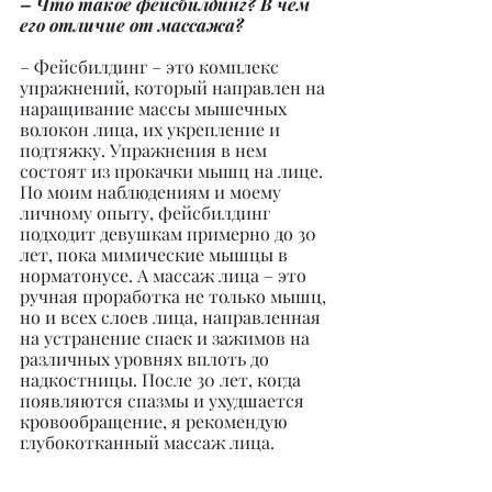
– Что такое фейсбилдинг? В чем 
его отличие от массажа?
– Фейсбилдинг – это комплекс 
упражнений, который направлен на 
наращивание массы мышечных 
волокон лица, их укрепление и 
подтяжку. Упражнения в нем 
состоят из прокачки мышц на лице. 
По моим наблюдениям и моему 
личному опыту, фейсбилдинг 
подходит девушкам примерно до 30 
лет, пока мимические мышцы в 
норматонусе. А массаж лица – это 
ручная проработка не только мышц, 
но и всех слоев лица, направленная 
на устранение спаек и зажимов на 
различных уровнях вплоть до 
надкостницы. После 30 лет, когда 
появляются спазмы и ухудшается 
кровообращение, я рекомендую 
глубокотканный массаж лица.