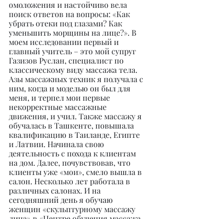
омоложения и настойчиво вела 
поиск ответов на вопросы: «Как 
убрать отеки под глазами? Как 
уменьшить морщины на лице?». В 
моем исследовании первый и 
главный учитель – это мой супруг 
Газизов Руслан, специалист по 
классическому виду массажа тела. 
Азы массажных техник я получала с 
ним, когда и моделью он был для 
меня, и терпел мои первые 
некорректные массажные 
движения, и учил. Также массажу я 
обучалась в Ташкенте, повышала 
квалификацию в Таиланде, Египте 
и Латвии. Начинала свою 
деятельность с похода к клиентам 
на дом. Далее, почувствовав, что 
клиенты уже «мои», смело вышла в 
салон. Несколько лет работала в 
различных салонах. И на 
сегодняшний день я обучаю 
женщин «скульптурному массажу 
лица» в «Центре обучения массажа 