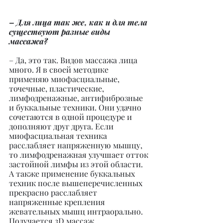
– Для лица так же, как и для тела 
существуют разные виды 
массажа?
– Да, это так. Видов массажа лица 
много. Я в своей методике 
применяю миофасциальные, 
точечные, пластические, 
лимфодренажные, антифиброзные 
и буккальные техники. Они удачно 
сочетаются в одной процедуре и 
дополняют друг друга. Если 
миофасциальная техника 
расслабляет напряженную мышцу, 
то лимфодренажная улучшает отток 
застойной лимфы из этой области. 
А также применение буккальных 
техник после вышеперечисленных 
прекрасно расслабляет 
напряженные крепления 
жевательных мышц интраорально. 
Получается 3D массаж.