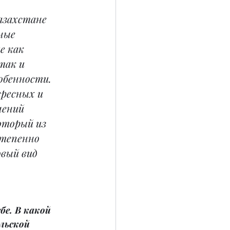
азахстане 
ные 
 как 
так и 
обенности. 
ресных и 
ений 
оторый из 
степенно 
вый вид 
бе. В какой 
льской 