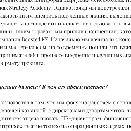
ах Strategy Academy. Однако, когда мы повстречали 
удалось ли им внедрить полученные знания, выяснил
ельность поглощает их и мешает использовать новы
ники. Таким образом, мы пришли к концепции, кото
мпания Boosted KZ. Изначально мы начинали с конс
 и мастер-классы, но со временем поняли, что важ
принимателей в процессе внедрения полученных зна
формату трекинга.
екинг бизнеса? В чем его преимущества?
заключается в том, что мы фокусно работаем с осно
авляющей командой: с директорами департаментов, д
одителем отдела продаж, HR-директором, финансис
трироваться не только на операционных задачах, но