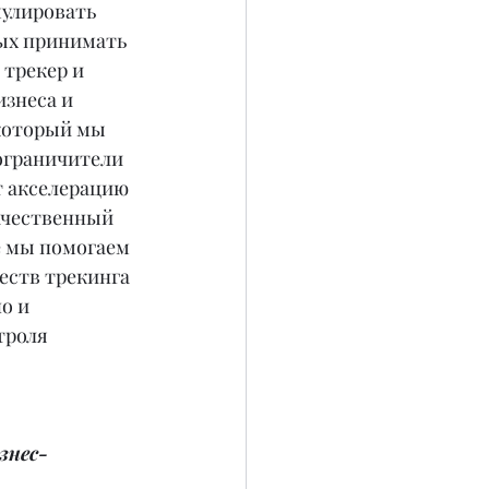
улировать 
ых принимать 
трекер и 
знеса и 
который мы 
ограничители 
т акселерацию 
ачественный 
е мы помогаем 
еств трекинга 
о и 
троля 
знес-