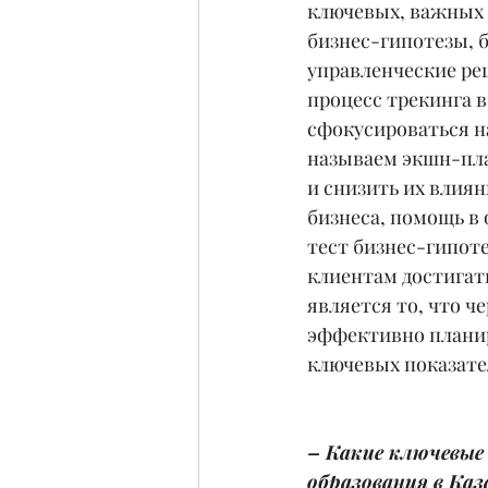
ключевых, важных 
бизнес-гипотезы, 
управленческие реш
процесс трекинга в
сфокусироваться н
называем экшн-пла
и снизить их влиян
бизнеса, помощь в
тест бизнес-гипоте
клиентам достигат
является то, что ч
эффективно планир
ключевых показате
– Какие ключевые 
образования в Каз