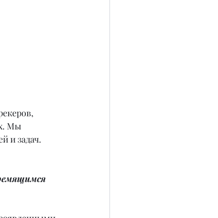
рекеров, 
х. Мы 
й и задач.
ремящимся 