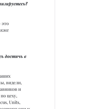
лизируетесь?
 это 
акже 
ь достичь в 
аших 
ы, видели, 
авников и 
по цеху, 
us, Units, 
осещают они и 