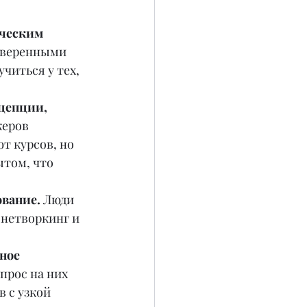
ческим 
оверенными 
читься у тех, 
цепции, 
еров 
 курсов, но 
том, что 
ование.
 Люди 
нетворкинг и 
ное 
прос на них 
 с узкой 