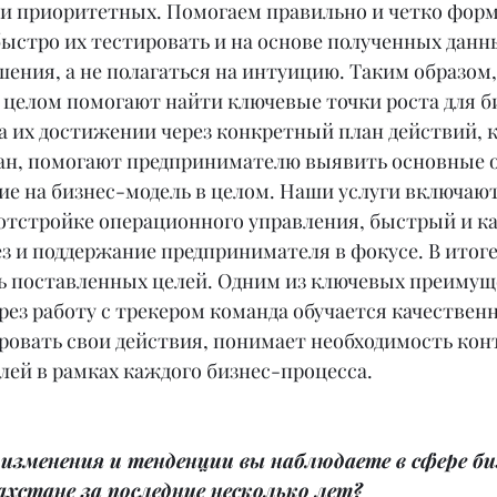
и приоритетных. Помогаем правильно и четко форм
быстро их тестировать и на основе полученных данн
ения, а не полагаться на интуицию. Таким образом, 
 целом помогают найти ключевые точки роста для би
а их достижении через конкретный план действий, 
н, помогают предпринимателю выявить основные 
ие на бизнес-модель в целом. Наши услуги включаю
 отстройке операционного управления, быстрый и к
з и поддержание предпринимателя в фокусе. В итог
ь поставленных целей. Одним из ключевых преимущ
ерез работу с трекером команда обучается качественн
овать свои действия, понимает необходимость кон
лей в рамках каждого бизнес-процесса.
изменения и тенденции вы наблюдаете в сфере би
ахстане за последние несколько лет?