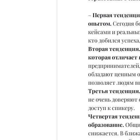
–
 Первая тенденци
опытом. 
Сегодня б
кейсами и реальным
кто добился успеха
Вторая тенденция
которая отличает 
предпринимателей,
обладают ценным о
позволяет людям вы
Третья тенденция.
не очень доверяют
доступ к спикеру.
Четвертая тенден
образование. 
Общие
снижается. В ближа