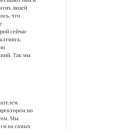
этих людей 
ось, что 
е 
рой сейчас 
алтинга, 
но 
ний. Так мы 
вателем 
иректором по 
том. Мы 
 и на самых 