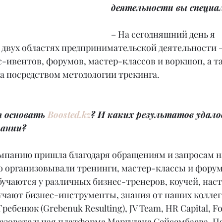
деятельности вы специа
– На сегодняшний день я 
двух областях предпринимательской деятельности –
-ивентов, форумов, мастер-классов и воркшоп, а т
а посредством методологии трекинга.
 основать 
Boosted.kz
? И каких результатов удалос
пании?
омпанию пришла благодаря обращениям и запросам н
о организовывали тренинги, мастер-классы и форум
бучаются у различных бизнес-тренеров, коучей, наст
чают бизнес-инструменты, знания от наших коллег 
ребенюк (Grebenuk Resulting), JV Team, HR Capital, Foc
разовательная платформа Маргулана Сейсембаева. П