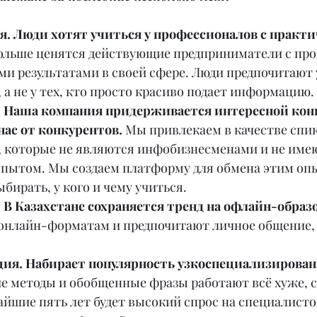
я. Люди хотят учиться у профессионалов с практи
ольше ценятся действующие предприниматели с пр
и результатами в своей сфере. Люди предпочитают у
, а не у тех, кто просто красиво подает информацию.
. Наша компания придерживается интересной кон
нас от конкурентов. 
Мы привлекаем в качестве спик
 которые не являются инфобизнесменами и не имеют
пытом. Мы создаем платформу для обмена этим опы
бирать, у кого и чему учиться.
 В Казахстане сохраняется тренд на офлайн-образ
 онлайн-форматам и предпочитают личное общение, 
ция. Набирает популярность узкоспециализирован
 методы и обобщенные фразы работают всё хуже, с
йшие пять лет будет высокий спрос на специалистов