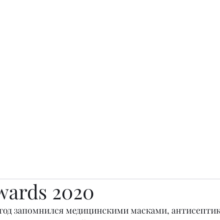
о.
Awards
TOP EXPERTS 2025
Архив журналов
Art Projects
wards 2020
 год запомнился медицинскими масками, антисептик