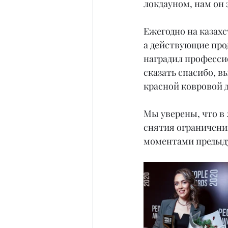
локдауном, нам он 
Ежегодно на казах
а действующие про
наградил професси
сказать спасибо, в
красной ковровой д
Мы уверены, что в 
снятия ограничени
моментами предыд