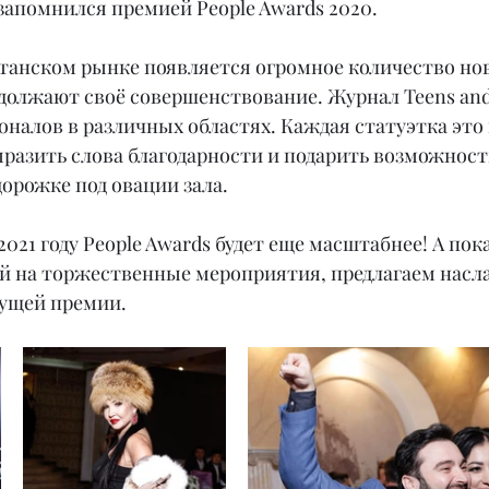
запомнился премией People Awards 2020.
станском рынке появляется огромное количество но
должают своё совершенствование. Журнал Teens and 
оналов в различных областях. Каждая статуэтка это
ыразить слова благодарности и подарить возможност
орожке под овации зала.
2021 году People Awards будет еще масштабнее! А пок
й на торжественные мероприятия, предлагаем насла
ущей премии.