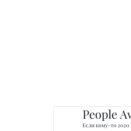
Интересно. Полезно. Модн
Главная
Публикации
People 
People A
Если кому-то 2020