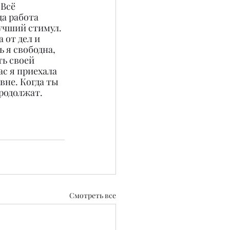
Всё 
да работа 
учший стимул. 
 от дел и 
 я свободна, 
ь своей 
с я приехала 
вне. Когда ты 
продолжат.
Смотреть все