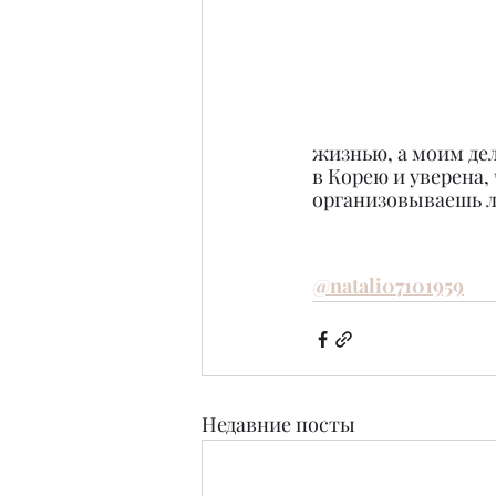
жизнью, а моим де
в Корею и уверена,
организовываешь лю
@natali07101959
Недавние посты