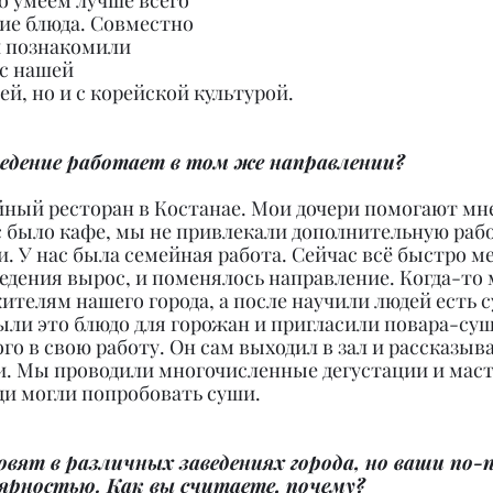
о умеем лучше всего 
ие блюда. Совместно 
 познакомили 
с нашей 
й, но и с корейской культурой.
ведение работает в том же направлении?
йный ресторан в Костанае. Мои дочери помогают мне
ас было кафе, мы не привлекали дополнительную рабо
. У нас была семейная работа. Сейчас всё быстро ме
едения вырос, и поменялось направление. Когда-то 
телям нашего города, а после научили людей есть 
ли это блюдо для горожан и пригласили повара-суш
о в свою работу. Он сам выходил в зал и рассказыва
ши. Мы проводили многочисленные дегустации и мас
ди могли попробовать суши.
овят в различных заведениях города, но ваши по
ярностью. Как вы считаете, почему?