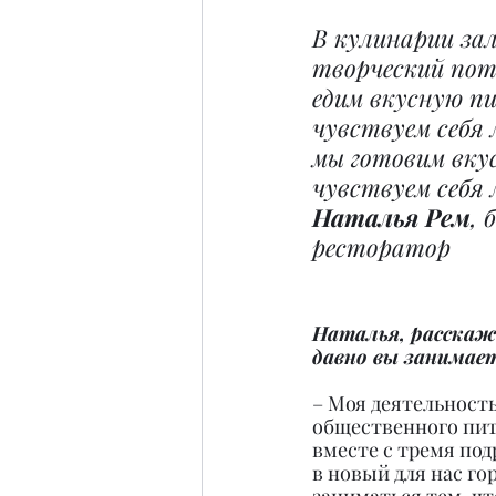
В кулинарии за
творческий пот
едим вкусную пи
чувствуем себя 
мы готовим вкус
чувствуем себя
Наталья Рем
, 
ресторатор
Наталья, расскаж
давно вы занимает
– Моя деятельность
общественного пит
вместе с тремя под
в новый для нас гор