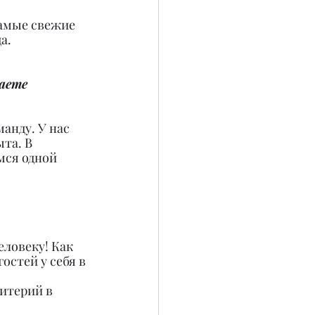
самые свежие 
а.
аете 
анду. У нас 
та. В 
ся одной 
ловеку! Как 
остей у себя в 
 
итерий в 