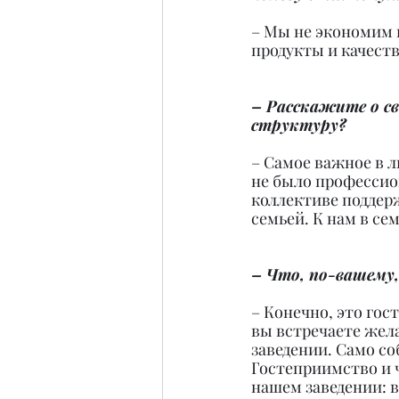
– Мы не экономим н
продукты и качест
– Расскажите о св
структуру?
– Самое важное в л
не было профессион
коллективе поддер
семьей. К нам в се
– Что, по-вашему,
– Конечно, это гос
вы встречаете жела
заведении. Само со
Гостеприимство и 
нашем заведении: в