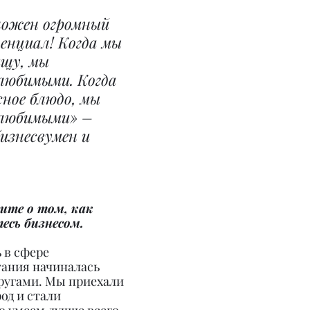
ложен огромный 
енциал! Когда мы 
щу, мы 
любимыми. Когда 
ное блюдо, мы 
 любимыми» – 
бизнесвумен и 
ите о том, как 
есь бизнесом.
 в сфере 
ания начиналась 
ругами. Мы приехали 
од и стали 