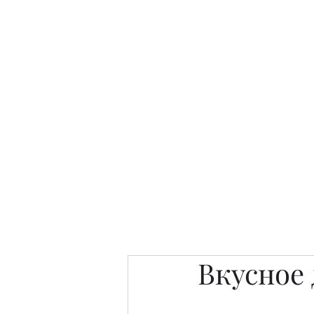
Интересно. Полезно. Модн
Главная
Публикации
People 
Вкусное 