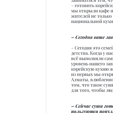
заниматься тем, чт
– готовить корейск
мы открыли кафе и
жителей не только 
национальной кухне
– Сегодня ваше за
– Сегодня это семе
детства. Когда у н
всё выполняли сами
уровень нашего зав
корейскую кухню жи
из первых мы откры
Алматы, влюбленног
том, что такое су
для того, чтобы лю
– Сейчас суши гот
пользуются попул