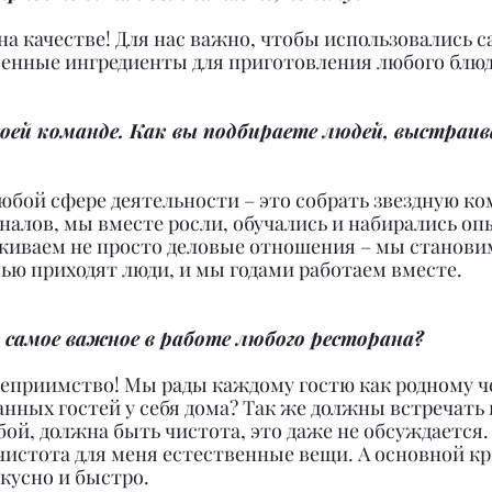
а качестве! Для нас важно, чтобы использовались 
венные ингредиенты для приготовления любого блюд
оей команде. Как вы подбираете людей, выстраив
юбой сфере деятельности – это собрать звездную ком
алов, мы вместе росли, обучались и набирались опы
живаем не просто деловые отношения – мы становим
мью приходят люди, и мы годами работаем вместе.
 самое важное в работе любого ресторана?
теприимство! Мы рады каждому гостю как родному че
нных гостей у себя дома? Так же должны встречать г
бой, должна быть чистота, это даже не обсуждается.
чистота для меня естественные вещи. А основной кр
кусно и быстро.