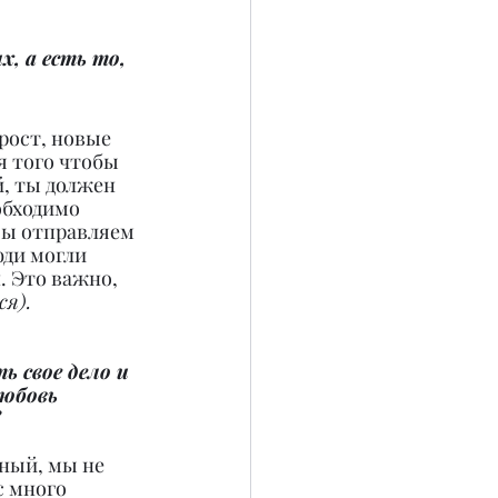
, а есть то, 
рост, новые 
 того чтобы 
й, ты должен 
обходимо 
Мы отправляем 
юди могли 
. Это важно, 
ся).
ь свое дело и 
юбовь 
?
ный, мы не 
с много 