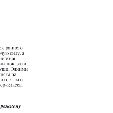
 с раннего 
чую силу, а 
няется: 
мы показали 
суши. Одними 
иста из 
л гостям о 
тер-классы 
-прежнему 