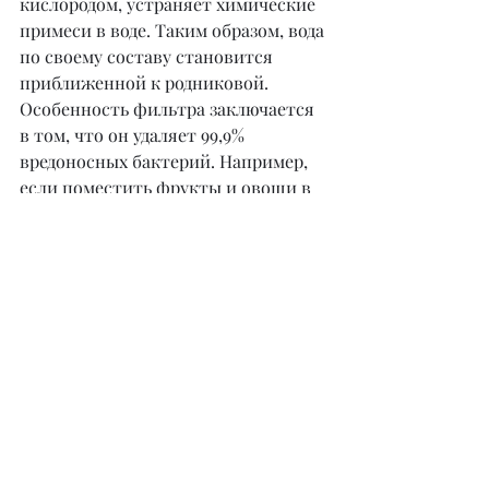
кислородом, устраняет химические 
примеси в воде. Таким образом, вода 
по своему составу становится 
приближенной к родниковой. 
Особенность фильтра заключается 
в том, что он удаляет 99,9% 
вредоносных бактерий. Например, 
если поместить фрукты и овощи в 
ионизированную воду на 30–40 
минут, то с продуктов удаляются 
все химические вещества, которые 
были использованы при 
выращивании, обработке и 
транспортировке. Фильтр очищает 
и стерилизует посуду, в том числе 
детскую, а также одежду, без мыла и 
моющих средств. Использование 
фильтра избавляет от 
необходимости приобретать мыло, 