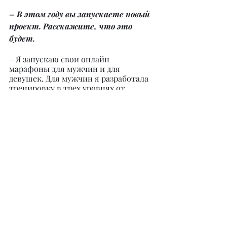
– В этом году вы запускаете новый 
проект. Расскажите, что это 
будет.
– Я запускаю свои онлайн 
марафоны для мужчин и для 
девушек. Для мужчин я разработала 
тренировку в трех уровнях от 
легкого и до сложного, каждый 
сможет подобрать для себя нужный 
вариант, исходя из своих 
физических данных. Ну а для 
девушек я подготовила 
жиросжигающий интенсив на всё 
тело длительностью 21 день, это 
очень крутая и эффективная 
тренировка, которая не оставит 
равнодушным никого! Узнать много 
интересного, а также о старте моего 
марафона вы сможете в моем 
Инстаграме 
@alenafit78