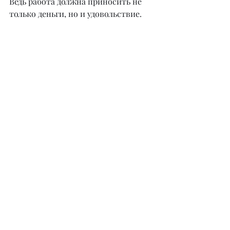
Ведь работа должна приносить не 
только деньги, но и удовольствие.
– Джамиля, какие плюсы и минусы 
вы бы отметили в своей 
профессии?
– Главный плюс в мои профессии – 
это видеть улыбку и удивление моих 
клиентов от результата после 
реставрации. Это то, что движет 
мной каждый день и дает 