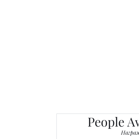
Интересно. Полезно. Модн
Главная
Публикации
People 
People A
Награж