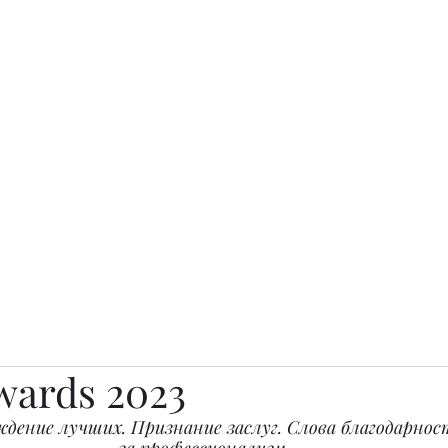
о.
Awards
TOP EXPERTS 2025
Архив журналов
Art Projects
wards 2023
дение лучших. Признание заслуг. Слова благодарнос