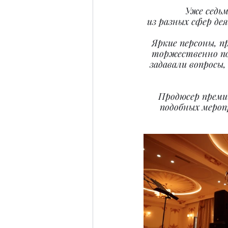
Уже cедьм
из разных сфер де
Яркие персоны, п
торжественно по
задавали вопросы
Продюсер преми
подобных мероп