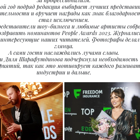
за профессионализм.
ой год подряд редакция выбирает лучших представи
ятельности и вручает награды как знак благодарности
стал исключением.
редставители шоу-бизнеса и любимые артисты собра
здравить номинантов People Awards 2023. Журналис
, интересующие наших читателей. Фотографы делал
глянца.
А сами гости наслаждались лучами славы.
и Диля Шарафутдинова подчеркнула необходимость 
риятий, так как это мотивирует каждого развивать
индустрии и дальше.