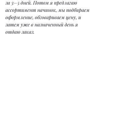
за 3–5 дней. Потом я предлагаю 
ассортимент начинок, мы подбираем 
оформление, обговариваем цену, и 
затем уже в назначенный день я 
отдаю заказ.
– Дильнора, что бы вы 
посоветовали начинающим 
кондитерам, которые тоже хотят 
обзавестись своей базой 
постоянных клиентов и быть 
суперпрофессионалами?
– Во-первых, это любовь к своему 
делу. К нему нужно подходить с 
душой. Во-вторых, работать не на 
количество, а на качество. Пусть 
это будет один заказ в день, но это 