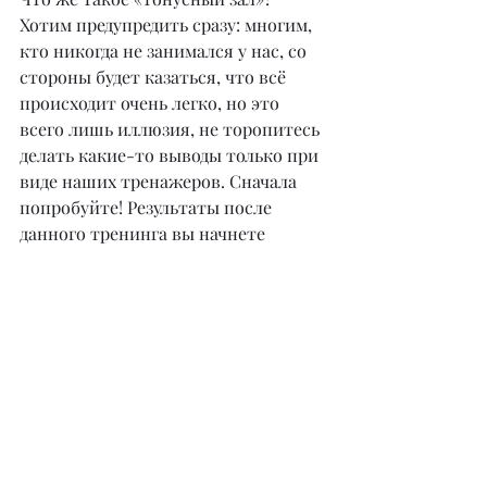
Хотим предупредить сразу: многим, 
кто никогда не занимался у нас, со 
стороны будет казаться, что всё 
происходит очень легко, но это 
всего лишь иллюзия, не торопитесь 
делать какие-то выводы только при 
виде наших тренажеров. Сначала 
попробуйте! Результаты после 
данного тренинга вы начнете 
замечать уже после первого 
посещения. Также после активных 
тренировок вы можете получить 
аппаратные массажи, которые 
помогут вам с легкостью 
избавиться от целлюлита, 
дряблости кожи и отеков! Для 
разнообразия представлены и 
групповые направления: йога, 