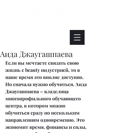
Интересно. Полезно. Модно.
Аида Джаугашпаева
Если вы мечтаете связать свою 
жизнь с beauty индустрией, то в 
наше время это вполне доступно. 
Но сначала нужно обучиться. Аида 
Джаугашпаева – владелица 
многопрофильного обучающего 
центра, в котором можно 
обучиться сразу по нескольким 
направлениям одновременно. Это 
экономит время, финансы и силы, 