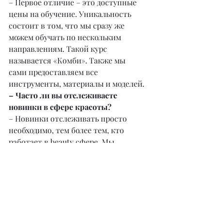
– Первое отличие – это доступные 
цены на обучение. Уникальность 
состоит в том, что мы сразу же 
можем обучать по нескольким 
направлениям. Такой курс 
называется «Комби». Также мы 
сами предоставляем все 
инструменты, материалы и моделей.
– Часто ли вы отслеживаете 
новинки в сфере красоты?
– Новинки отслеживать просто 
необходимо, тем более тем, кто 
работает в beauty сфере. Мы 
постоянно развиваемся. Как только 
появляется какая-то новая 
техника, наши мастера проходят 
повышение квалификации. Мы 
стремимся идти в ногу со временем.
@lavita_studio1