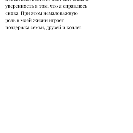
уверенность в том, что я справлюсь 
снова. При этом немаловажную 
роль в моей жизни играет 
поддержка семьи, друзей и коллег.
– Как удается выстраивать 
доверительные отношения с 
крупными строительными 
компаниями? Что для вас самое 
важное в деловом партнерстве?
– Чтобы выстроить доверительные 
отношения с клиентами, мы 
придерживаемся нескольких 
простых принципов – это 
честность и прозрачность. 
Отношения начинаются с доверия и 