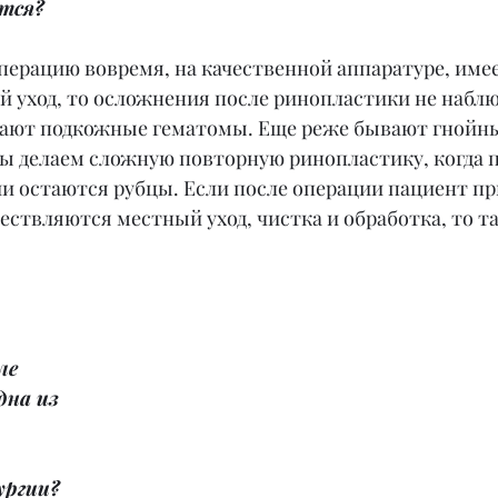
тся?
операцию вовремя, на качественной аппаратуре, име
 уход, то осложнения после ринопластики не наблю
вают подкожные гематомы. Еще реже бывают гнойны
мы делаем сложную повторную ринопластику, когда п
и остаются рубцы. Если после операции пациент п
ствляются местный уход, чистка и обработка, то т
ле 
на из 
ургии? 