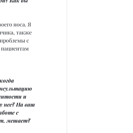
й? Как вы 
его носа. Я 
чика, также 
 проблемы с 
м пациентам 
когда 
онсультацию 
нитости и 
у нее? На ваш 
аботе с 
от, мешает?