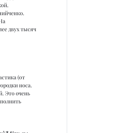
ой. 
мийченко. 
На 
лее двух тысяч 
стика (от 
ородки носа. 
. Это очень 
ыполнить 