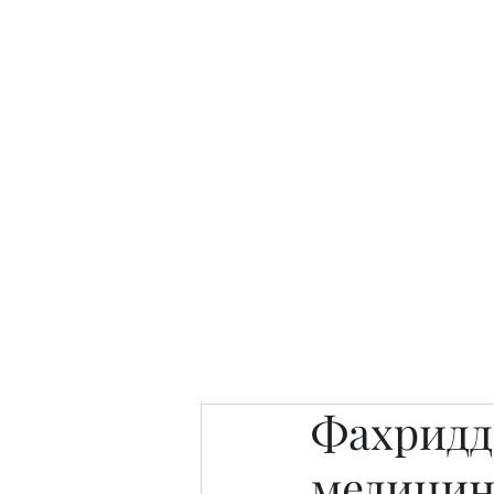
Интересно. Полезно. Модн
Главная
Публикации
People 
Фахридд
медицин