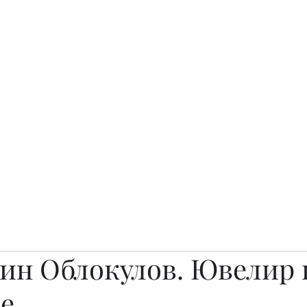
о.
Awards
TOP EXPERTS 2025
Архив журналов
Art Projects
ин Облокулов. Ювелир 
е