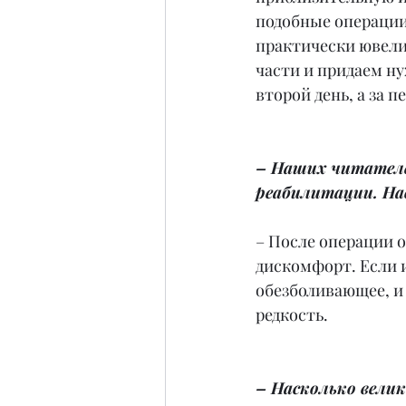
подобные операции
практически ювели
части и придаем н
второй день, а за 
– Наших читателе
реабилитации. На
– После операции 
дискомфорт. Если 
обезболивающее, и
редкость.
– Насколько вели