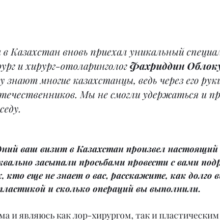
да в Казахстан вновь приехал уникальный специа
ург и хирург-отоларинголог 
Фахриддин Облок
 знают многие казахстанцы, ведь через его рук
течественников. Мы не смогли удержаться и пр
седу.
дний ваш визит в Казахстан произвел настоящий 
вально засыпали просьбами провести с вами подр
, кто еще не знает о вас, расскажите, как долго 
пластикой и сколько операций вы выполнили.
ма и являюсь как лор-хирургом, так и пластическим