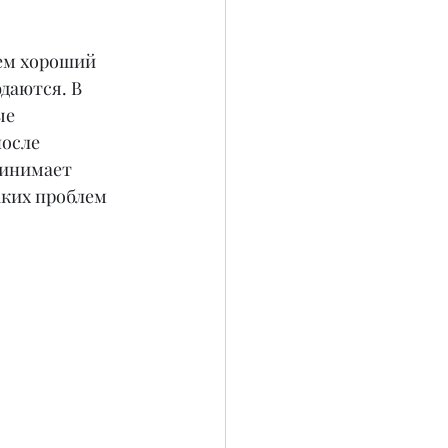
ем хороший 
даются. В 
е 
осле 
ринимает 
аких проблем 