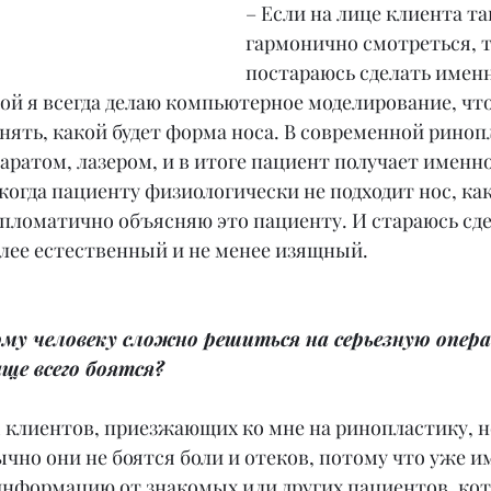
– Если на лице клиента та
гармонично смотреться, т
постараюсь сделать именн
ой я всегда делаю компьютерное моделирование, чт
нять, какой будет форма носа. В современной риноп
аратом, лазером, и в итоге пациент получает именно
 когда пациенту физиологически не подходит нос, как
ипломатично объясняю это пациенту. И стараюсь сде
олее естественный и не менее изящный.
му человеку сложно решиться на серьезную опера
ще всего боятся?
 клиентов, приезжающих ко мне на ринопластику, н
чно они не боятся боли и отеков, потому что уже и
нформацию от знакомых или других пациентов, кот