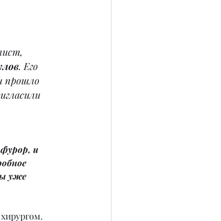
лист, 
улов
. Его 
и прошло 
игласили 
фурор, и 
обное 
вы уже 
 хирургом. 