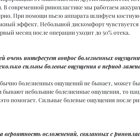
. В современной ринопластике мы работаем аккурат
рно. При помощи пьезо аппарата шлифуем костную
ужный эффект. Небольшой дискомфорт чувствуется 
первый месяц после операции уходит до 50% отека.
й очень интересует вопрос болезненных ощущений
сколько сильны болевые ощущения в период зажи
обычно болезненных ощущений не бывает, может бы
и бывают небольшие болезненные ощущения, то пац
 это помогает. Сильные болевые ощущения после р
ка вероятность осложнений, связанных с ринопла