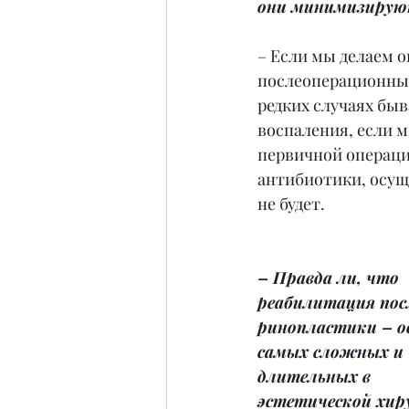
они минимизирую
– Если мы делаем 
послеоперационный
редких случаях бы
воспаления, если 
первичной операци
антибиотики, осуще
не будет.
– Правда ли, что 
реабилитация пос
ринопластики – од
самых сложных и 
длительных в 
эстетической хир