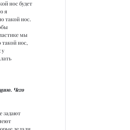
кой нос будет 
о я 
о такой нос. 
обы 
ластике мы 
 такой нос, 
 у 
лать 
цию. Чего 
е задают 
меют 
орые делали 