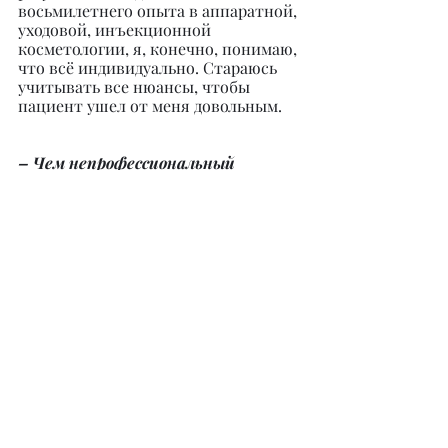
восьмилетнего опыта в аппаратной, 
уходовой, инъекционной 
косметологии, я, конечно, понимаю, 
что всё индивидуально. Стараюсь 
учитывать все нюансы, чтобы 
пациент ушел от меня довольным.
– Чем непрофессиональный 
косметолог может себя выдать?
– Если вам не повезло, то конечный 
результат манипуляций 
непрофессионального косметолога 
будет виден уже на лице. В лучшем 
случае никаких результатов после 
работы косметолога вообще не 
будет. И если косметолог еще на 
консультации не может однозначно 
ответить на ваши вопросы и 
спрогнозировать, что будет 
происходить с вашим лицом, это 
уже сигнал к тому, что этот 
косметолог не профессионален.