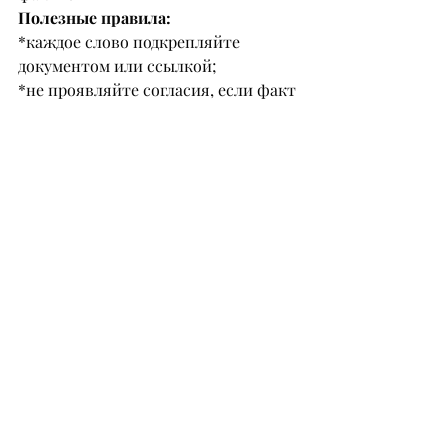
Полезные правила:
*каждое слово подкрепляйте 
документом или ссылкой;
*не проявляйте согласия, если факт 
не соответствует 
действительности: даже невинная 
фраза вроде «ну да, примерно так» 
может быть истолкована как 
признание;
*не бойтесь сказать суду: «прошу 
разъяснить вопрос» или «можно 
уточнить», это лучше, чем ответить 
неправильно или растеряться;
*если представлен новый документ, 
просите время на ознакомление;
*не пропускайте процессуальные 
сроки: просрочка почти всегда 
означает поражение, даже если вы 