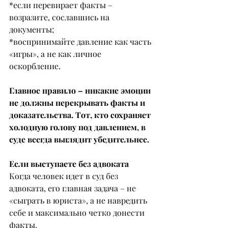
*если перевирает факты – 
возразите, сославшись на 
документы;
*воспринимайте давление как часть 
«игры», а не как личное 
оскорбление.
Главное правило – никакие эмоции 
не должны перекрывать факты и 
доказательства. Тот, кто сохраняет 
холодную голову под давлением, в 
суде всегда выглядит убедительнее.
Если выступаете без адвоката
Когда человек идет в суд без 
адвоката, его главная задача – не 
«сыграть в юриста», а не навредить 
себе и максимально четко донести 
факты.