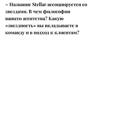
– Название Stellar ассоциируется со 
звездами. В чем философия 
вашего агентства? Какую 
«звездность» вы вкладываете в 
команду и в подход к клиентам?
– Маркетинговое агентство – это 
продажа готовой команды. Для чего 
девелопер обращается в агентство? 
Ему нужны умные люди, которые 
уже сработались, понимают друг 
друга и умеют выдавать результат. 
Поэтому по своей сути 
маркетинговое агентство – это HR-
бизнес: нужно найти классных 
специалистов, собрать их вместе и 
создать такую синергию, чтобы 
клиент, познакомившись с 
командой, говорил «хочу».