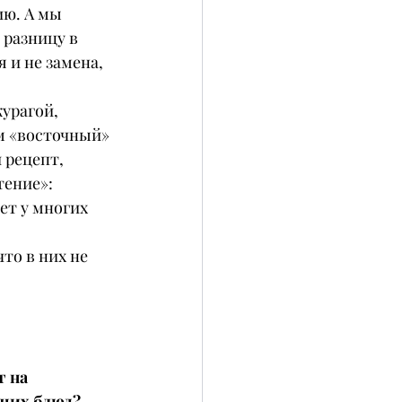
ю. А мы 
разницу в 
 и не замена, 
урагой, 
м «восточный» 
 рецепт, 
ение»: 
ет у многих 
то в них не 
 на 
ших блюд? 