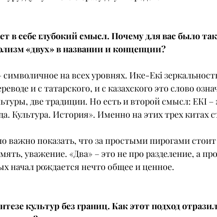
ет в себе глубокий смысл. Почему для вас было так
олизм «двух» в названии и концепции?
– символичное на всех уровнях. Ике-Екі зеркальность
ереводе и с татарского, и с казахского это слово озна
льтуры, две традиции. Но есть и второй смысл: ЕКІ – 
да. Культура. История». Именно на этих трех китах 
ло важно показать, что за простыми пирогами стоит
мять, уважение. «Два» – это не про разделение, а про
ных начал рождается нечто общее и ценное.
нтезе культур без границ. Как этот подход отразил