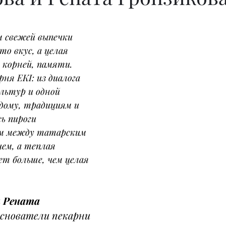
м свежей выпечки 
то вкус, а целая 
 корней, памяти.
рня ЕКІ: из диалога 
ультур и одной 
дому, традициям и 
ь пироги 
м между татарским 
ием, а теплая 
ет больше, чем целая 
 
Рената 
основатели пекарни 