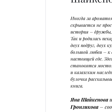
Иногда за аромато
скрывается не прос
история – дружбы,
Так и родилась пека
двух подруг, двух к
большой любви – к 
настоящей еде. Здес
становятся мосто
и казахским наслед
булочка рассказыва
книга.
Яна Шайкенова
 и
Гронзикова
 – со