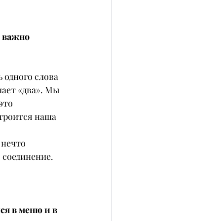
 важно 
 одного слова 
чает «два». Мы 
это 
строится наша 
 нечто 
 соединение. 
ся в меню и в 