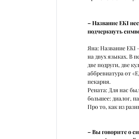
– Название ЕКІ нес
подчеркнуть симв
Яна: Название ЕКІ 
на двух языках. В п
две подруги, две ку
аббревиатура от «Е
пекарня.
Рената: Для нас бы
большее: диалог, па
Про то, как из раз
– Вы говорите о си