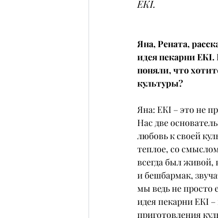
ЕКІ.
Яна, Рената, расск
идея пекарни ЕКІ.
поняли, что хотит
культуры?
Яна: ЕКІ – это не 
Нас две основатель
любовь к своей кул
теплое, со смыслом
всегда был живой, 
и бешбармак, звуча
мы ведь не просто 
идея пекарни ЕКІ –
приготовления куль