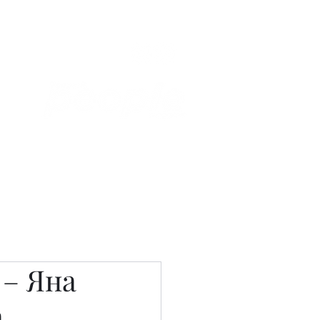
Связаться с нами
Фотостудия
 – Яна
а