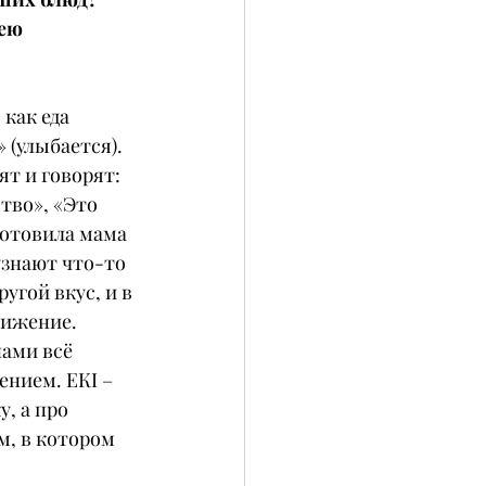
ею 
 как еда 
 (улыбается). 
т и говорят: 
тво», «Это 
готовила мама 
узнают что-то 
угой вкус, и в 
лижение.
ами всё 
ением. ЕКІ – 
, а про 
м, в котором 