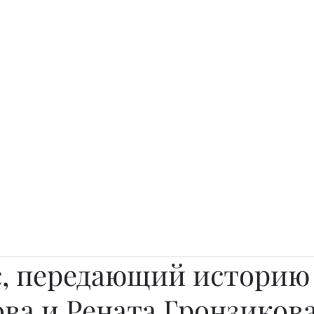
о.
Awards
TOP EXPERTS 2025
Архив журналов
Art Projects
с, передающий историю
ва и Рената Гронзиков