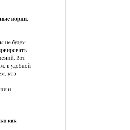
ные корни, 
ы не будем 
ервировать 
лений. Вот 
м, в удобной 
м, кто 
ни и 
ко как 