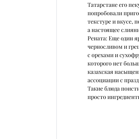
Татарстане его пе
попробовали пригот
текстуре и вкусе, 
а настоящее слияни
Рената: Еще один я
черносливом и гре
с орехами и сухофр
которого нет больш
казахская насыщенн
ассоциации с праз
Такие блюда поисти
просто ингредиенты