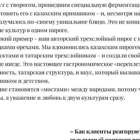
кут с творогом, прошедшим специальную ферментаци
овить его с казахским иримшиком – и, несмотря на 
получилось по-своему уникальное блюдо. Это не копия
е культур в одном пироге.
ркий пример – наш авторский трехслойный пирог с к
цкими орехами. Мы вдохновились казахским пирого
уктами и татарским трехслойником – и создали свой
е нигде. Это настоящее гастрономическое «переплет
ость, татарская структура, и вкус, который вызыва
дником и детством.
не становятся «мостами» между народами, потому ч
, а уважение и любовь к двум культурам сразу.
– Как клиенты реагируют
культурный контекст ва