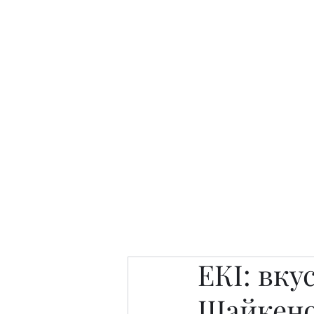
Интересно. Полезно. Модн
Главная
Публикации
People 
ЕКІ: вку
Шайкено