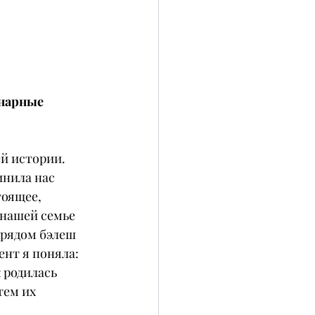
нарные 
й истории. 
инила нас 
тоящее, 
 нашей семье 
 рядом бэлеш 
нт я поняла: 
 родилась 
тем их 