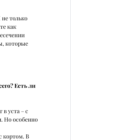
 не только 
те как 
есечении 
ы, которые 
его? Есть ли 
в уста – с 
. Но особенно 
 кортом. В 