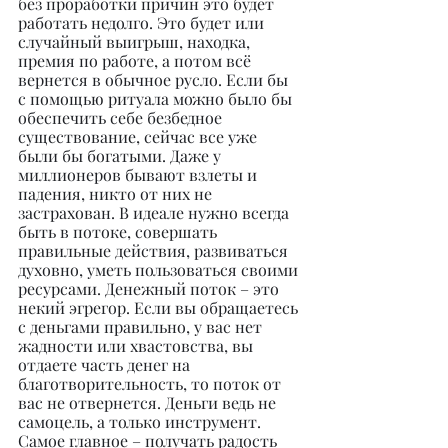
без проработки причин это будет 
работать недолго. Это будет или 
случайный выигрыш, находка, 
премия по работе, а потом всё 
вернется в обычное русло. Если бы 
с помощью ритуала можно было бы 
обеспечить себе безбедное 
существование, сейчас все уже 
были бы богатыми. Даже у 
миллионеров бывают взлеты и 
падения, никто от них не 
застрахован. В идеале нужно всегда 
быть в потоке, совершать 
правильные действия, развиваться 
духовно, уметь пользоваться своими 
ресурсами. Денежный поток – это 
некий эгрегор. Если вы обращаетесь 
с деньгами правильно, у вас нет 
жадности или хвастовства, вы 
отдаете часть денег на 
благотворительность, то поток от 
вас не отвернется. Деньги ведь не 
самоцель, а только инструмент. 
Самое главное – получать радость 