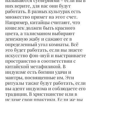
называются суевериями – если вы в 
них верите, для вас они будут 
работать. В разных культурах есть 
множество примет на этот счет. 
Например, китайцы считают, что 
кошелек должен быть красного 
цвета, а талисманом выбирают 
денежную жабу и сажают ее в 
определенный угол комнаты. Всё 
это будет работать, если вы знаете 
искусство фэн-шуй и выстраиваете 
пространство в соответствии с 
китайской метафизикой. В 
индуизме есть богини удачи и 
мантры, посвященные им. Эти 
ритуалы также будут работать, если 
вы адепт индуизма и соблюдаете его 
традиции. В христианстве или в 
исламе свои практики. Если же вы 
смешаете ритуалы и приметы 
разных стран и культур, ничего 
работать не будет. Я могу дать вам 
современный универсальный 
вариант ритуала, который 