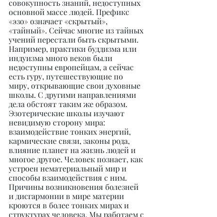
совокупность знаний, недоступных 
основной массе людей. Префикс 
«эзо» означает «скрытый», 
«тайный». Сейчас многие из тайных 
учений перестали быть скрытыми. 
Например, практики буддизма или 
индуизма много веков были 
недоступны европейцам, а сейчас 
есть гуру, путешествующие по 
миру, открывающие свои духовные 
школы. С другими направлениями 
дела обстоят таким же образом. 
Эзотерические школы изучают 
невидимую сторону мира: 
взаимодействие тонких энергий, 
кармические связи, законы рода, 
влияние планет на жизнь людей и 
многое другое. Человек познает, как 
устроен нематериальный мир и 
способы взаимодействия с ним. 
Причины возникновения болезней 
и дисгармонии в мире материи 
кроются в более тонких мирах и 
структурах человека. Мы работаем с 