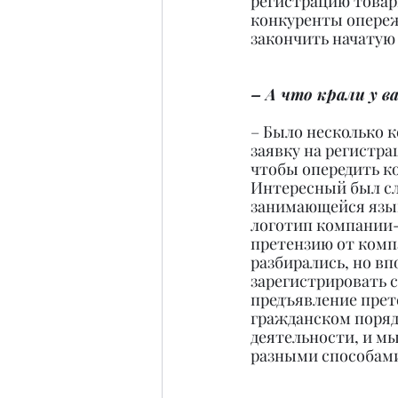
регистрацию товарн
конкуренты опережа
закончить начатую
– А что крали у 
– Было несколько к
заявку на регистра
чтобы опередить ко
Интересный был слу
занимающейся язык
логотип компании-
претензию от компа
разбирались, но вп
зарегистрировать с
предъявление прет
гражданском поряд
деятельности, и м
разными способами 