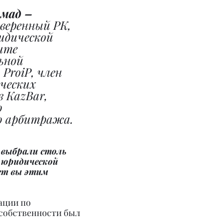
мад – 
еренный РК, 
идической 
ите 
ьной 
ProiP, член 
ческих 
 KazBar, 
 
о арбитража.
 выбрали столь 
 юридической 
ет вы этим 
ации по 
собственности был 