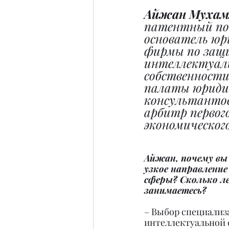
Айжан Мухам
патентный пов
основатель юр
фирмы по защ
интеллектуал
собственности 
палаты юриди
консультантов
арбитр первого
экономическог
Айжан, почему вы
узкое направление
сферы? Сколько л
занимаетесь?
– Выбор специализ
интеллектуальной 