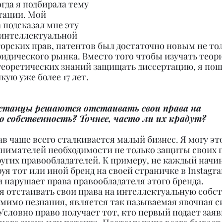
гда я подбирала тему 
тации. Мой 
подсказал мне эту 
 интеллектуальной 
орских прав, патентов был достаточно новым не тол
ридического рынка. Вместо того чтобы изучать теори
теоретических знаний защищать диссертацию, я пош
кую уже более 17 лет.
хстанцы решаются отстаивать свои права на 
 собственность? Точнее, часто ли их крадут?
в чаще всего сталкивается малый бизнес. Я могу это
нимателей необходимости не только защиты своих пр
ругих правообладателей. К примеру, не каждый нач
уя тот или иной бренд на своей страничке в Instagram
 нарушает права правообладателя этого бренда.
 отстаивать свои права на интеллектуальную собст
омимо незнания, является так называемая явочная с
Условно право получает тот, кто первый подает заяв