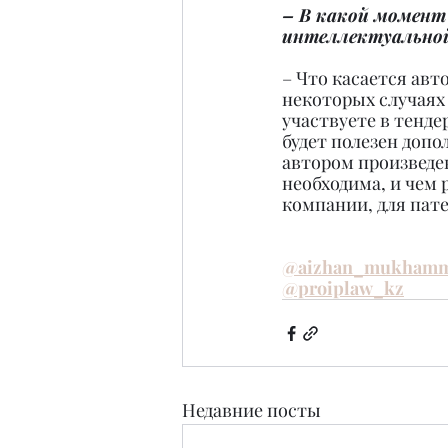
– В какой момент 
интеллектуальной
– Что касается авт
некоторых случаях 
участвуете в тендер
будет полезен допо
автором произведен
необходима, и чем 
компании, для пате
@aizhan_mukham
@proiplaw_kz
Недавние посты