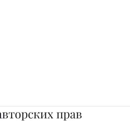
о.
Awards
TOP EXPERTS 2025
Архив журналов
Art Projects
авторских прав