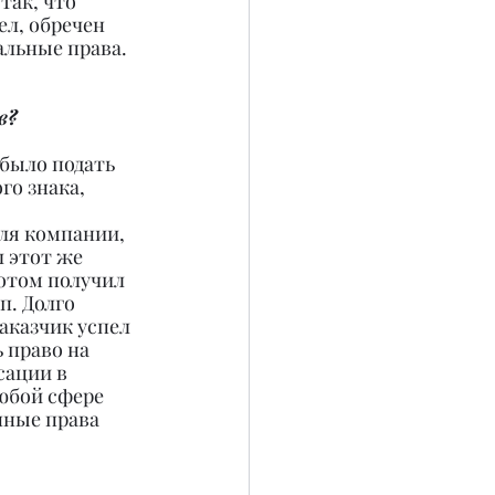
так, что 
ел, обречен 
альные права.
в?
было подать 
го знака, 
ля компании, 
 этот же 
отом получил 
. Долго 
аказчик успел 
 право на 
ации в 
юбой сфере 
ные права 