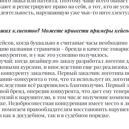
ого знака или патента. Поэтому чаще всего бывает 
ют и регистрируют право на себя, а тот, кто не усп
 деятельность, нарушающую уже чьи-то интеллекту
ваших клиентов? Можете привести примеры кейсо
ейсов, когда буквально в считаные часы необходимо 
цию названия странички – бренда в качестве товарно
нкурентов, и у нас это успешно получилось.
чай: когда дизайнер по заказу разработал логотип д
овыми курсами, и впоследствии еще раз реализовал
конкуренту заказчика. Первый заказчик логотипа п
нии-конкурента о том, что та использует их логотип
оследствии всё разрешилось благополучно. Первый з
вой бренд, опередив конкурента, что дает ему теперь
ензий к нарушителю, в том числе получение компенс
ке. Недобросовестная конкуренция имеет место в л
ы помогаем правообладателям восстановить нарушен
как в досудебном, так и в судебном порядке.