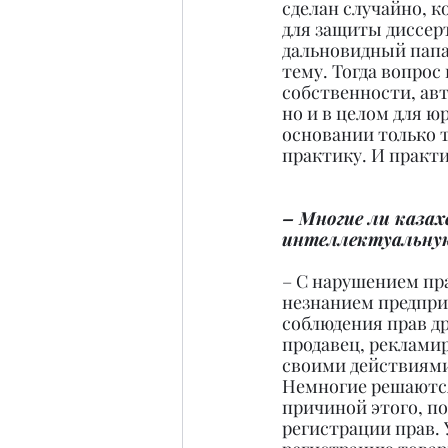
сделан случайно, ко
для защиты диссер
дальновидный папа 
тему. Тогда вопрос
собственности, авт
но и в целом для ю
основании только 
практику. И практи
– Многие ли каза
интеллектуальную
– С нарушением пра
незнанием предпри
соблюдения прав д
продавец, рекламир
своими действиями
Немногие решаются
причиной этого, п
регистрации прав. 