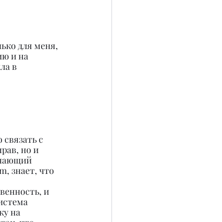
ько для меня, 
ю и на 
ла в 
 связать с 
ав, но и 
инающий 
, знает, что 
венность, и 
истема 
ку на 