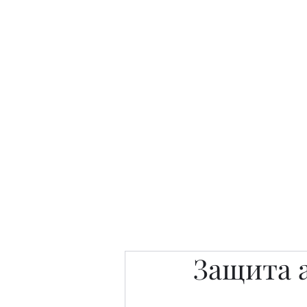
Интересно. Полезно. Модн
Главная
Публикации
People 
Защита 