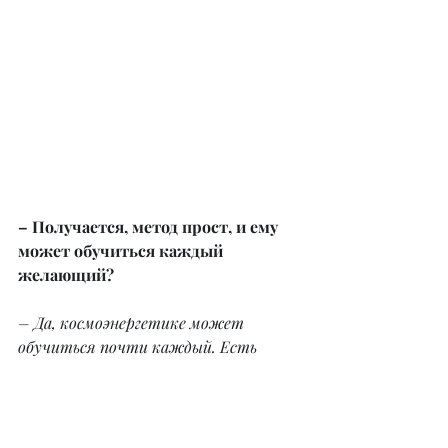
– Получается, метод прост, и ему 
может обучиться каждый 
желающий?
– Да, космоэнергетике может 
обучиться почти каждый. Есть 
некоторые возрастные ограничения. 
запрещено обучать лиц, состоящих 
на учете в диспансерах, по этическим 
и моральным нормам.