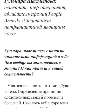
Гульнара Шахметова: 
остеопат, энерготерапевт, 
обладатель премии People 
Awards «Специалист 
нетрадиционной медицины 
2021».
Гульнара, поделитесь с нашими 
читателями информацией о себе. 
Чем вообще вы занимаетесь в 
жизни? И как пришли к вашей 
деятельности?
– Моя деятельность – это мир Души 
и Тела. Определение причинно-
следственных связей проблем и 
болезней. Началось всё с королевы 