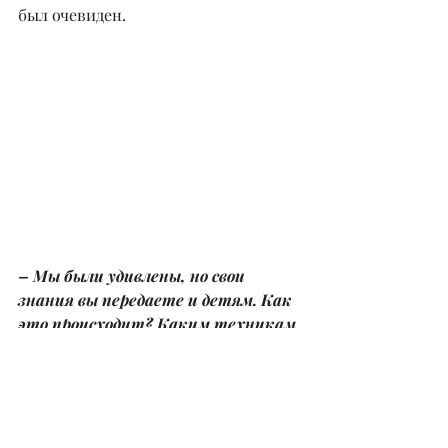
был очевиден.
– Мы были удивлены, но свои 
знания вы передаете и детям. Как 
это происходит? Каким техникам 
можно обучить детей, с какого 
возраста?
– Возраст детей на обучение Access 
определяется способностью 