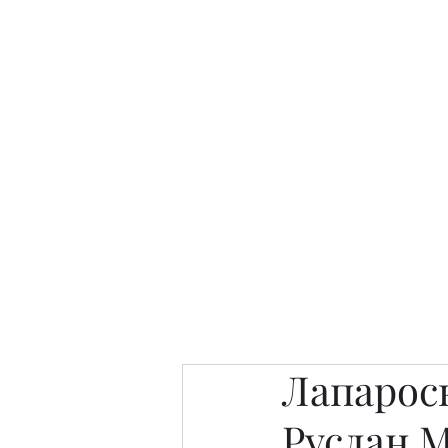
Интересно. Полезно. Модн
Главная
Публикации
People 
Лапароск
Руслан 