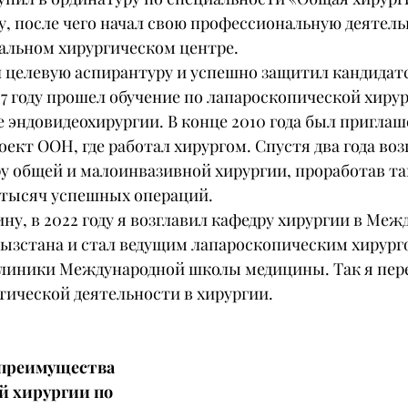
ду, после чего начал свою профессиональную деятель
альном хирургическом центре.
ил целевую аспирантуру и успешно защитил кандидат
7 году прошел обучение по лапароскопической хирур
 эндовидеохирургии. В конце 2010 года был приглаше
кт ООН, где работал хирургом. Спустя два года воз
у общей и малоинвазивной хирургии, проработав там
 тысяч успешных операций.
ну, в 2022 году я возглавил кафедру хирургии в Меж
ызстана и стал ведущим лапароскопическим хирург
линики Международной школы медицины. Так я пере
тической деятельности в хирургии.
 преимущества 
й хирургии по 