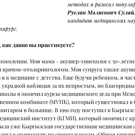
методах и развеял популя
Руслан Мэлисович Сула
кандидат медицинских нау
хирург.
 как давно вы практикуете?
 поколении. Моя мама – акушер-гинеколог с 50-летн
 врачом-отоларингологом. Моя супруга также акуше
 я в медицине с детства. Еще будучи ребенком, я час
, украдкой наблюдая за их непростым, но благородны
 школы я окончил курсы медицинского дела при Ме
венном комбинате (МУПК), который существовал в 
анитаром в больнице. В 1991 году поступил в Кыргызс
едицинский институт (КГМИ), который окончил с к
была уже Кыргызская государственная медицинская 
упил в ординатуру по специальности «Общая хирурги