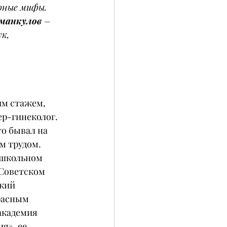
рные мифы.
йманкулов
 – 
к, 
им стажем, 
р-гинеколог. 
то бывал на 
м трудом.
жшкольном 
Советском 
кий 
расным 
академия 
я», ее 