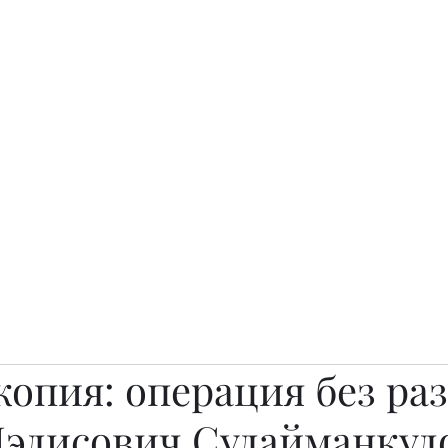
о.
Awards
TOP EXPERTS 2025
Архив журналов
Art Projects
опия: операция без раз
Мэлисович Сулайманкул