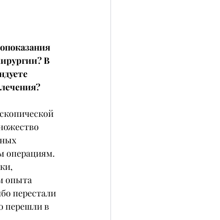
опоказания 
ирургии? В 
ндуете 
 лечения?
оскопической 
ножество 
ных 
м операциям. 
ки, 
м опыта 
ибо перестали 
о перешли в 