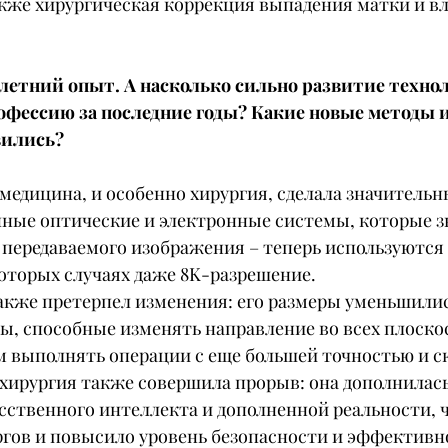
акже хирургическая коррекция выпадения матки и в
летний опыт. А насколько сильно развитие техно
фессию за последние годы? Какие новые методы 
вились?
 медицина, и особенно хирургия, сделала значительн
ные оптические и электронные системы, которые з
передаваемого изображения – теперь используются н
екоторых случаях даже 8K-разрешение.
же претерпел изменения: его размеры уменьшились с
ы, способные изменять направление во всех плоскос
м выполнять операции с еще большей точностью и с
хирургия также совершила прорыв: она дополнилась
сственного интеллекта и дополненной реальности, 
гов и повысило уровень безопасности и эффективн