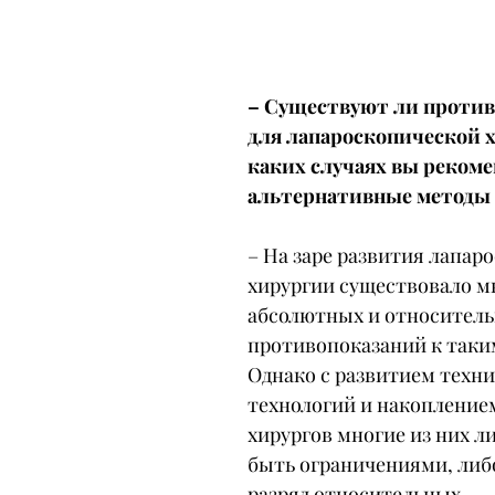
– Существуют ли против
для лапароскопической х
каких случаях вы рекоме
альтернативные методы
– На заре развития лапар
хирургии существовало м
абсолютных и относитель
противопоказаний к таки
Однако с развитием техни
технологий и накопление
хирургов многие из них л
быть ограничениями, либ
разряд относительных.