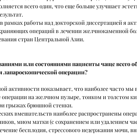
лняется всего один, что еще больше улучшает эстет
зультат.
в рамках работы над докторской диссертацией я ак
храняющих операций в лечении желчнокаменной бол
евания стран Центральной Азии.
еваниями или состояниями пациенты чаще всего о
ия лапароскопической операции?
ной активности показывает, что наиболее часто мы
 операции на желчном пузыре, тонком и толстом ки
при грыжах брюшной стенки.
еских вмешательств наиболее распространены опера
иков, миом матки (с сохранением или удалением час
лечение бесплодия, стрессового недержания мочи, в