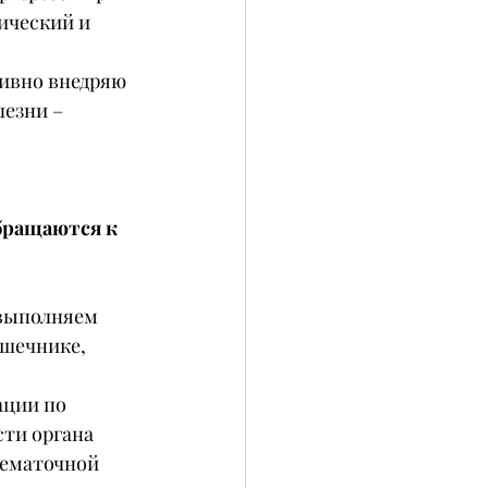
ический и 
тивно внедряю 
езни – 
бращаются к 
 выполняем 
шечнике, 
ции по 
ти органа 
нематочной 