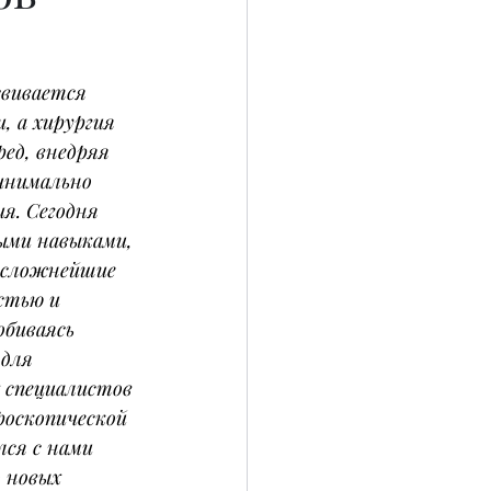
вивается 
 а хирургия 
ед, внедряя 
инимально 
я. Сегодня 
ыми навыками, 
 сложнейшие 
стью и 
биваясь 
для 
 специалистов 
роскопической 
лся с нами 
 новых 