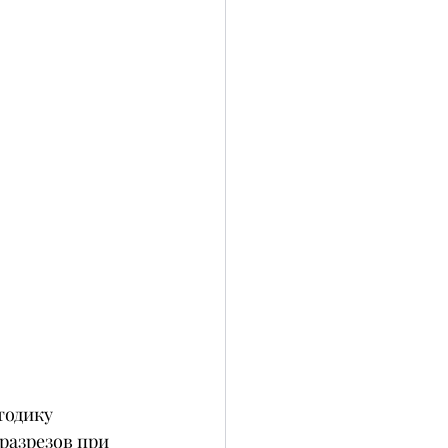
тодику 
разрезов при 