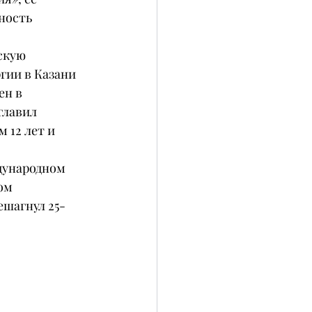
ность 
скую 
гии в Казани 
н в 
главил 
 12 лет и 
дународном 
ом 
шагнул 25-