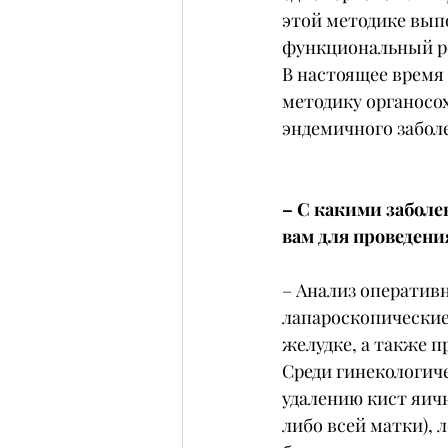
этой методике выпо
функциональный ре
В настоящее время 
методику органосо
эндемичного забол
– С какими забол
вам для проведен
– Анализ оператив
лапароскопические
желудке, а также 
Среди гинекологич
удалению кист яичн
либо всей матки), 