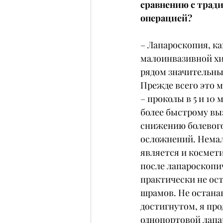
сравнению с трад
операцией?
– Лапароскопия, ка
малоинвазивной хи
рядом значительны
Прежде всего это 
– проколы в 5 и 10 
более быстрому вы
снижению болевого
осложнений. Нема
является и космет
после лапароскопи
практически не ос
шрамов. Не останав
достигнутом, я пр
однопортовой лапа