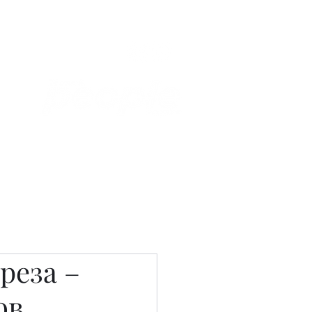
Связаться с нами
Фотостудия
реза –
ов