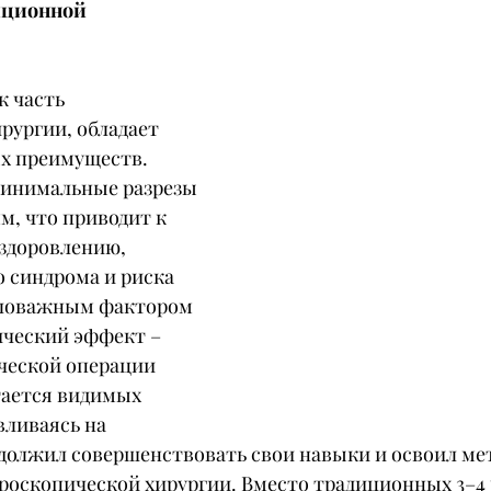
иционной 
к часть 
рургии, обладает 
х преимуществ. 
минимальные разрезы 
мм, что приводит к 
здоровлению, 
 синдрома и риска 
ловажным фактором 
ический эффект – 
ческой операции 
тается видимых 
ливаясь на 
одолжил совершенствовать свои навыки и освоил ме
роскопической хирургии. Вместо традиционных 3–4 