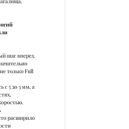
лагалища.
логий 
или 
ый шаг вперед. 
начительно 
е только Full 
 5 до 3 мм, а 
тях, 
коростью.
 
что расширило 
ости 