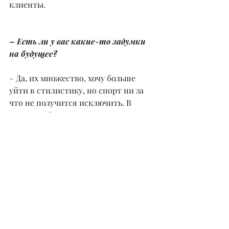
клиенты.
– Есть ли у вас какие-то задумки 
на будущее?
– Да, их множество, хочу больше 
уйти в стилистику, но спорт ни за 
что не получится исключить. В 
планах работа с проектами по 
преображению личности и, 
конечно, желание 
поэкспериментировать со 
знаменитостями.
@sasagrinsal