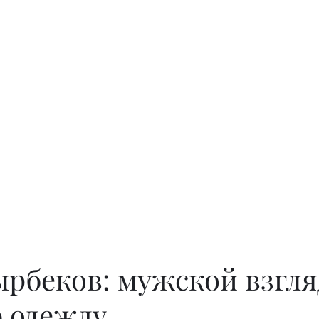
о.
Awards
TOP EXPERTS 2025
Архив журналов
Art Projects
ырбеков: мужской взгля
 одежду