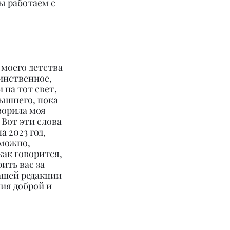
ы работаем с 
моего детства 
инственное, 
 на тот свет, 
вышнего, пока 
ворила моя 
 Вот эти слова 
 2023 год, 
можно, 
как говорится, 
ить вас за 
ашей редакции 
ия доброй и 