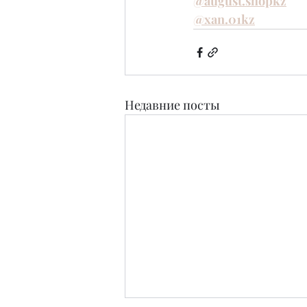
@august.shopkz
@xan.01kz
Недавние посты