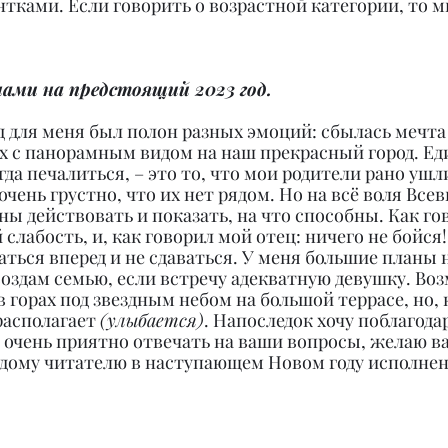
нтками. Если говорить о возрастной категории, то м
ами на предстоящий 2023 год.
д для меня был полон разных эмоций: сбылась мечта 
ах с панорамным видом на наш прекрасный город. Ед
да печалиться, – это то, что мои родители рано ушли
очень грустно, что их нет рядом. Но на всё воля Все
 действовать и показать, на что способны. Как го
слабость, и, как говорил мой отец: ничего не бойся!
ться вперед и не сдаваться. У меня большие планы на
оздам семью, если встречу адекватную девушку. Воз
 горах под звездным небом на большой террасе, но, 
располагает 
(улыбается)
. Напоследок хочу поблагодар
 очень приятно отвечать на ваши вопросы, желаю в
дому читателю в наступающем Новом году исполнен