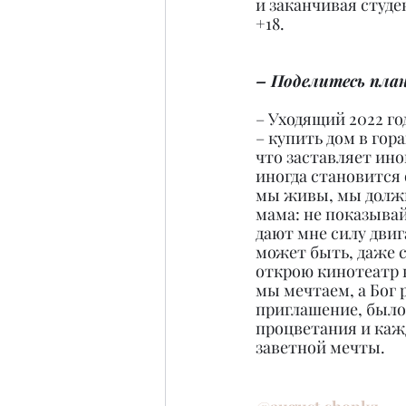
и заканчивая студе
+18.
– Поделитесь план
– Уходящий 2022 го
– купить дом в гор
что заставляет иног
иногда становится 
мы живы, мы должны
мама: не показывай 
дают мне силу двига
может быть, даже с
открою кинотеатр в
мы мечтаем, а Бог 
приглашение, было
процветания и каж
заветной мечты.