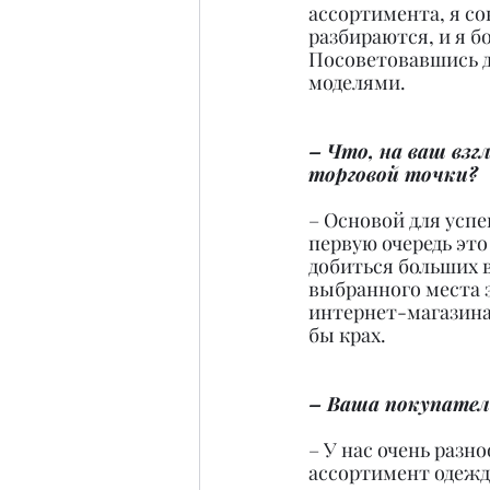
ассортимента, я со
разбираются, и я б
Посоветовавшись д
моделями.
– Что, на ваш взг
торговой точки?
– Основой для успе
первую очередь эт
добиться больших в
выбранного места з
интернет-магазина
бы крах.
– Ваша покупател
– У нас очень разн
ассортимент одежды