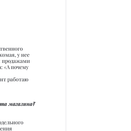
твенного 
омая, у нее 
я продажами 
 «А почему 
нт работаю 
та магазина? 
одельного 
нения 