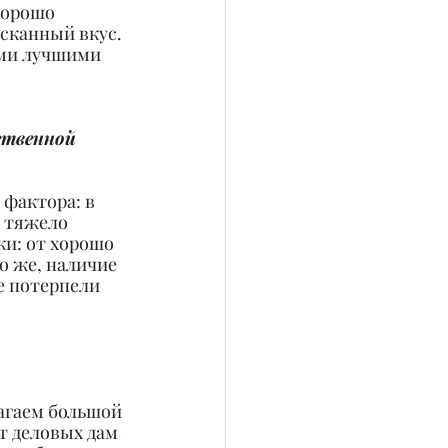
хорошо 
сканный вкус. 
ми лучшими 
ственной 
фактора: в 
 тяжело 
ки: от хорошо 
о же, наличие 
е потерпели 
лагаем большой 
т деловых дам 