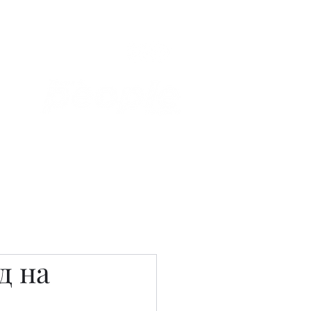
Связаться с нами
Фотостудия
д на