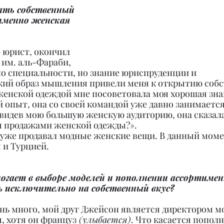
ать собственный 
именно женская 
 юрист, окончил 
им. аль-Фараби, 
по специальности, но знание юриспруденции и 
ий образ мышления привели меня к открытию собс
женской одеждой мне посоветовала моя хорошая знак
й опыт, она со своей командой уже давно занимаетс
видев мою большую женскую аудиторию, она сказала:
ся продажами женской одежды?».
я уже продавал модные женские вещи. В данный моме
 и Турцией.
огает в выборе моделей и пополнении ассортимен
ь исключительно на собственный вкус?
ень много, мой друг Джейсон является директором м
, хотя он француз
 (улыбается)
. Что касается попол