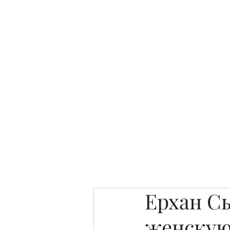
Интересно. Полезно. Модн
Главная
Публикации
People 
Ерхан С
женскую