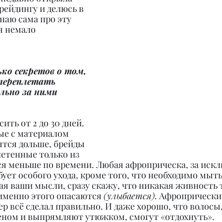
рейдингу и делюсь в 
наю сама про эту 
я немало 
ко секретов о том, 
переплетать 
льно за ними 
ть от 2 до 30 дней. 
ые с материалом 
ятся дольше, брейды 
летенные только из 
ся меньше по времени. Любая афроприческа, за иск
ует особого ухода, кроме того, что необходимо мыть 
ая ваши мысли, сразу скажу, что никакая живность 
именно этого опасаются 
(улыбается).
 Афропрически 
ер всё сделал правильно. И даже хорошо, что волосы
феном и выпрямляют утюжком, смогут «отдохнуть».