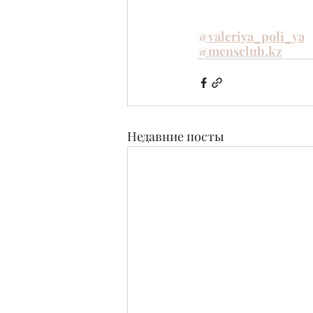
@valeriya_poli_ya
@mensclub.kz
Недавние посты