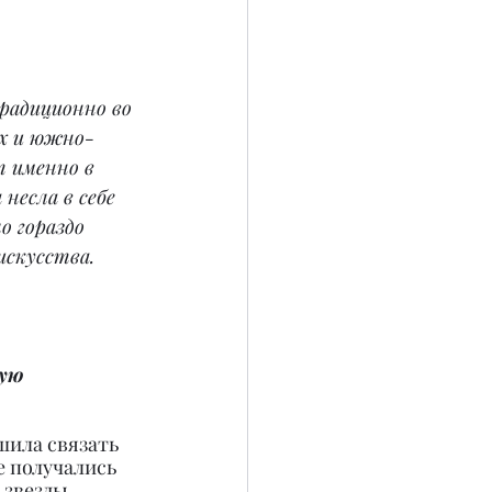
радиционно во 
ых и южно-
т именно в 
несла в себе 
о гораздо 
искусства.
ую 
ешила связать 
 получались 
 звезды 