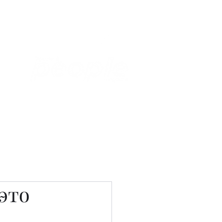
Связаться с нами
Фотостудия
это