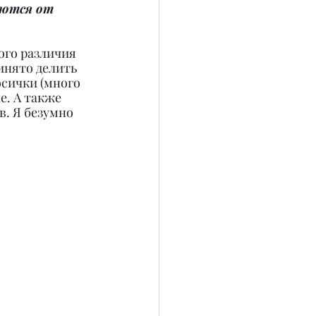
аются от 
ого различия 
ринято делить 
осички (много 
. А также 
в. Я безумно 