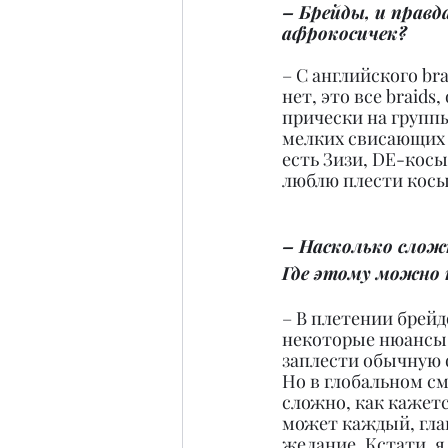
– Брейды, и правд
афрокосичек?
– С английского br
нет, это все braids
прически на группы
мелких свисающих 
есть Зизи, DE-косы
люблю плести косы 
– Насколько слож
Где этому можно 
– В плетении брейд
некоторые нюансы, 
заплести обычную 
Но в глобальном см
сложно, как кажетс
может каждый, гла
желание. Кстати, я