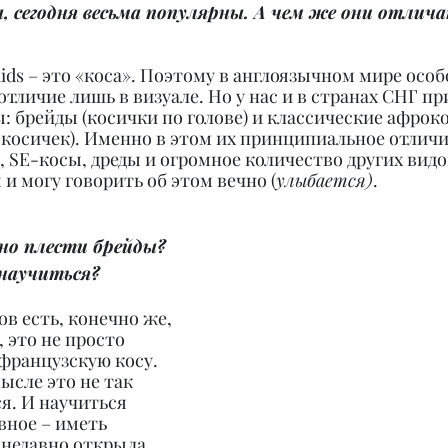
а, сегодня весьма популярны. А чем же они отлич
aids – это «коса». Поэтому в англоязычном мире особ
, отличие лишь в визуале. Но у нас и в странах СНГ п
: брейды (косички по голове) и классические афрок
косичек). Именно в этом их принципиальное отличие
, SE-косы, дреды и огромное количество других видо
и могу говорить об этом вечно (
улыбается)
.
но плести брейды? 
научиться?
ов есть, конечно же, 
это не просто 
французскую косу. 
ысле это не так 
я. И научиться 
вное – иметь 
 недавно открыла 