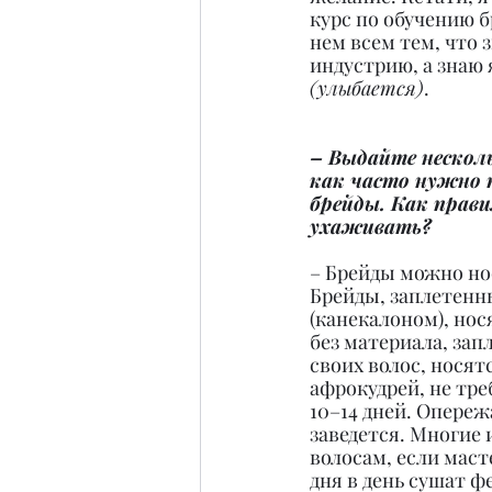
курс по обучению б
нем всем тем, что з
индустрию, а знаю 
(улыбается)
.
– Выдайте несколь
как часто нужно 
брейды. Как прави
ухаживать?
– Брейды можно носи
Брейды, заплетенн
(канекалоном), нос
без материала, зап
своих волос, носят
афрокудрей, не треб
10–14 дней. Опереж
заведется. Многие 
волосам, если маст
дня в день сушат 