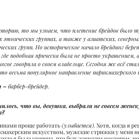
сторию, то мы узнаем, что плетение брейдов было т
 этнических группах, а также у азиатских, северн
еских групп. Но историческое начало брейдинг бере
где подобная прическа была не просто украшением, а 
огое говорила о своем владельце. Сегодня же всё стал
это весьма популярное направление парикмахерского 
а –
 барбер-брейдер.
чилось, что вы, девушка, выбрали не совсем женск
а?
чинами проще работать
 (улыбается).
 Хотя, когда я р
икмахерским искусством, мужские стрижки у меня не
тогда я была уверена, что буду женским мастером, но