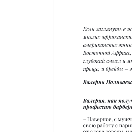
Если заглянуть в и
многих африканских
американских этнич
Восточной Африке, 
глубокий смысл и мн
проще, и брейды – 
Валерия Поливаев
Валерия, как полу
профессию барбер
– Наверное, с муж
свою работу с пар
от слова совсем, и 