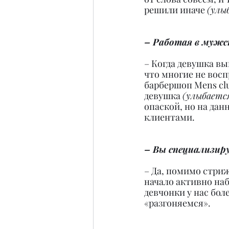
решили иначе 
(улы
– Работая в мужс
– Когда девушка вы
что многие не восп
барбершоп Mens clu
девушка 
(улыбается
опаской, но на да
клиентами.
– Вы специализиру
– Да, помимо стриж
начало активно наб
девчонки у нас бол
«разгоняемся».