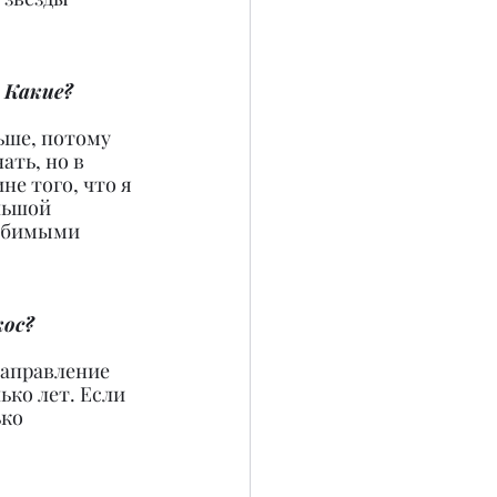
 Какие?
ьше, потому 
ть, но в 
е того, что я 
льшой 
юбимыми 
кос?
направление 
ко лет. Если 
ко 