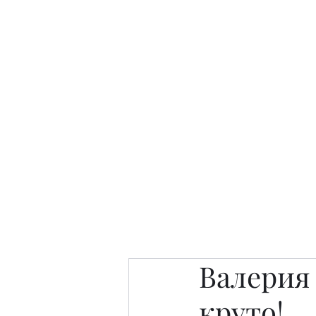
Интересно. Полезно. Модн
Главная
Публикации
People 
Валерия 
круто!