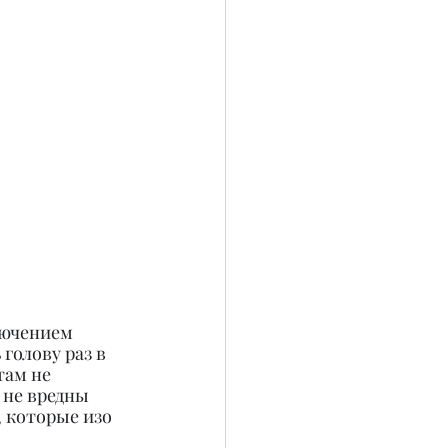
лючением 
голову раз в 
там не 
не вредны 
, которые изо 