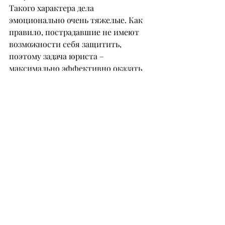
Такого характера дела 
эмоционально очень тяжелые. Как 
правило, пострадавшие не имеют 
возможности себя защитить, 
поэтому задача юриста – 
максимально эффективно оказать 
им помощь и поддержку.
– Как опыт юриста помогает вам в 
роли медиатора? Есть ли навыки 
или подходы, которые в медиации 
становятся особенно важными?
– Я убеждена, что медиатор должен 
иметь юридическое образование, 
потому что знание закона и его 
корректное толкование – ключевой 
элемент качественной медиации. 