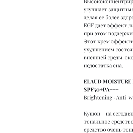
Высококонцентриро
улучшает защитные
делая ее более здо
EGF дает эффект л
при этом поддержи
Этот крем эффектив
ухудшением состоя
внешней среды: эко
недостатка сна.
ELAUD MOISTURE 
SPF50+PA+++
Brightening · Anti-w
Кушон – на сегодня
тональное средств
средство очень тон