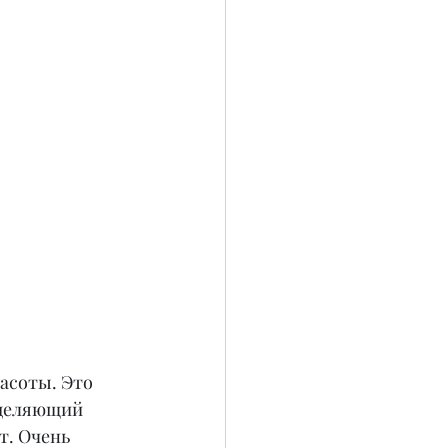
асоты. Это 
еделяющий 
т. Очень 