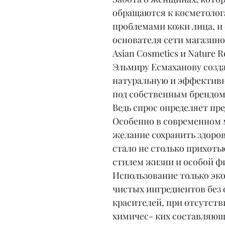
обращаются к косметолога
проблемами кожи лица, и 
основателя сети магазино
Asian Cosmetics и Nature R
Эльмиру Есмаханову созда
натуральную и эффективн
под собственным брендом
Ведь спрос определяет пр
Особенно в современном м
желание сохранить здоров
стало не столько прихотью
стилем жизни и особой ф
Использование только эко
чистых ингредиентов без 
красителей, при отсутств
химичес- ких составляющи