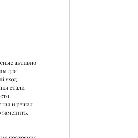
ченые активно 
лы для 
й уход 
ны стали 
сто 
тал и решал 
 заменить.
рые постоянно 