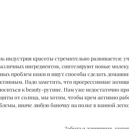
нь индустрия красоты стремительно развивается: у
различных ингредиентов, синтезируют новые молеку
ных проблем кожи и ищут способы сделать домашни
тивным. Надо заметить, что прогрессивные женщи
оситься к beauty-рутине. Нам уже недостаточно про
щиты от солнца, мы хотим, чтобы крем активно рабо
лемы, иначе любую баночку на полке в ванной легко
Забота о женщинах, кото