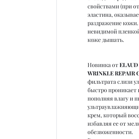
свойствами (при о
эластина, оказывае
раздражение кожи.
невидимой пленкой,
коже дышать.
Новинка от 
ELAUD
WRINKLE REPAIR
фильтрата слизи у
быстро проникает г
пополняя влагу и п
ультраувлажняющи
крем, который восс
избавляя ее от мел
обезвоженности. 