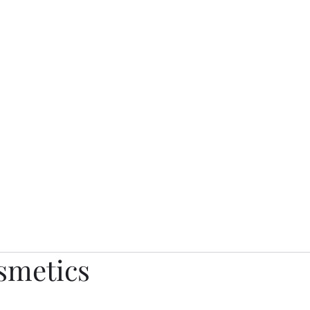
о.
Awards
TOP EXPERTS 2025
Архив журналов
Art Projects
smetics