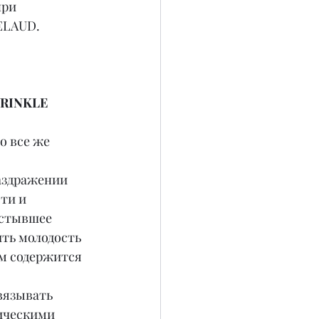
ри 
ELAUD.
RINKLE 
 все же 
аздражении 
ти и 
астывшее 
ть молодость 
ем содержится 
вязывать 
ическими 