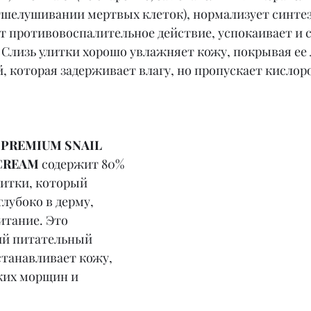
тшелушивании мертвых клеток), нормализует синтез 
т противовоспалительное действие, успокаивает и 
 Слизь улитки хорошо увлажняет кожу, покрывая ее 
 которая задерживает влагу, но пропускает кислоро
 PREMIUM SNAIL 
 CREAM
 содержит 80% 
литки, который 
лубоко в дерму, 
итание. Это 
й питательный 
танавливает кожу, 
ких морщин и 