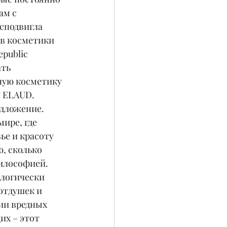
м с 
сподвигла 
в косметики 
epublic 
ть 
ую косметику 
 ELAUD.
едложение. 
ире, где 
ье и красоту 
, сколько 
илософией.
логически 
отдушек и 
ии вредных 
х – этот 