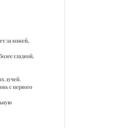
т за кожей, 
олее гладкой, 
х лучей.
вь с первого 
ьную 