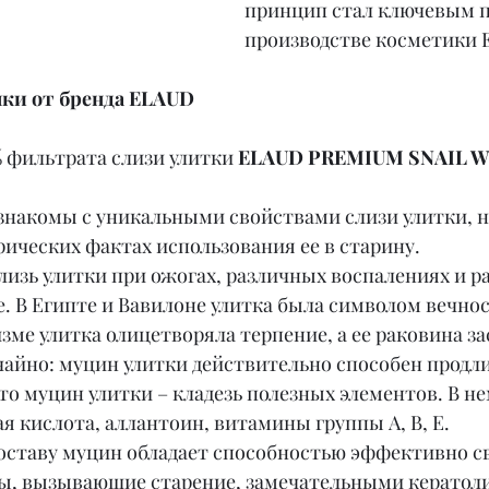
принцип стал ключевым п
производстве косметики 
ки от бренда ELAUD
 фильтрата слизи улитки 
ELAUD PREMIUM SNAIL W
знакомы с уникальными свойствами слизи улитки, но
ических фактах использования ее в старину.
лизь улитки при ожогах, различных воспалениях и р
. В Египте и Вавилоне улитка была символом вечнос
изме улитка олицетворяла терпение, а ее раковина з
чайно: муцин улитки действительно способен продли
что муцин улитки – кладезь полезных элементов. В н
ая кислота, аллантоин, витамины группы А, В, Е.
составу муцин обладает способностью эффективно с
ы, вызывающие старение, замечательными кератол