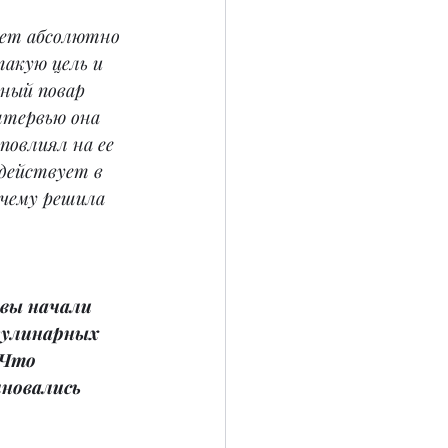
ет абсолютно 
акую цель и 
ный повар 
интервью она 
повлиял на ее 
адействует в 
очему решила 
 вы начали 
кулинарных 
 Что 
новались 