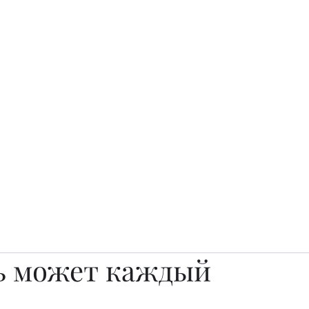
о.
Awards
TOP EXPERTS 2025
Архив журналов
Art Projects
ь может каждый