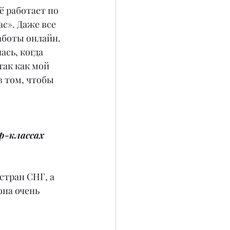
ё работает по 
с». Даже все 
аботы онлайн. 
сь, когда 
так как мой 
в том, чтобы 
р-классах 
стран СНГ, а 
на очень 