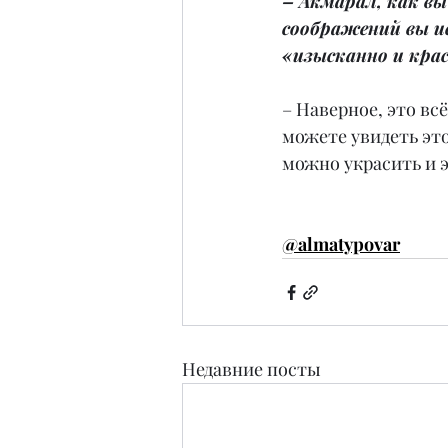
– Акмарал, как вы
соображений вы и
«изысканно и кра
– Наверное, это вс
можете увидеть это
можно украсить и э
@almatypovar
Недавние посты