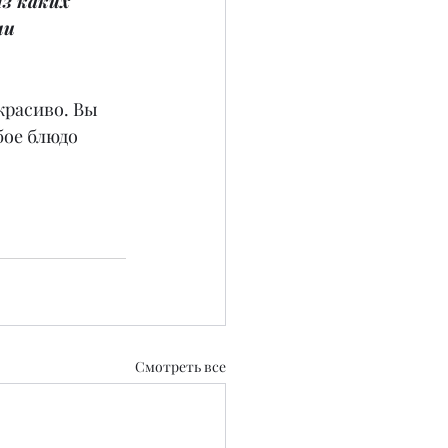
з каких 
и 
красиво. Вы 
бое блюдо 
Смотреть все