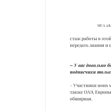
MUA @ka
стаж работы в этой
передать знания и 
– У вас довольно 
подписчики тольк
– Участники моих м
также ОАЭ, Европы
обширная.