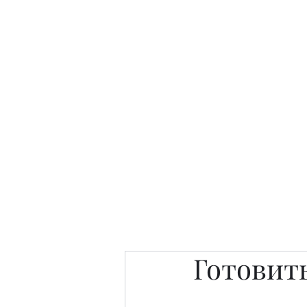
Интересно. Полезно. Модн
Главная
Публикации
People 
Готовит