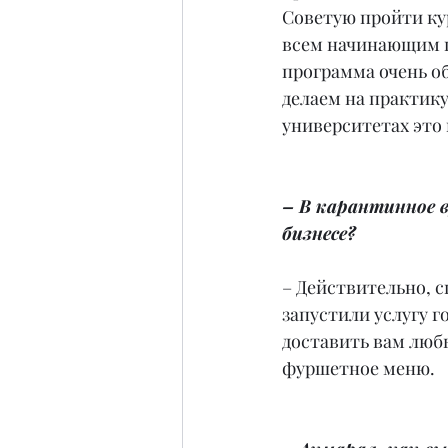
Советую пройти ку
всем начинающим п
программа очень о
делаем на практику
университетах это 
– В карантинное в
бизнесе?
– Действительно, с
запустили услугу г
доставить вам любы
фуршетное меню.