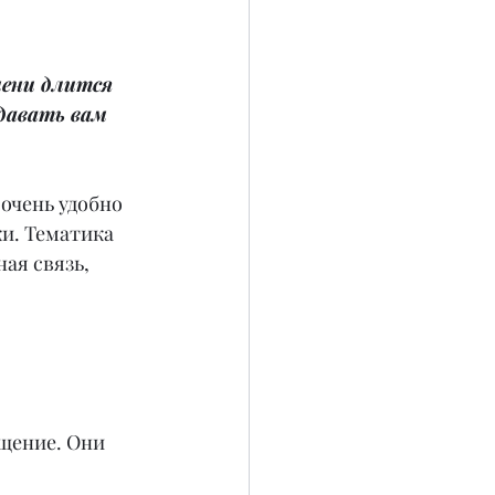
мени длится 
давать вам 
очень удобно 
ки. Тематика 
ая связь, 
щение. Они 