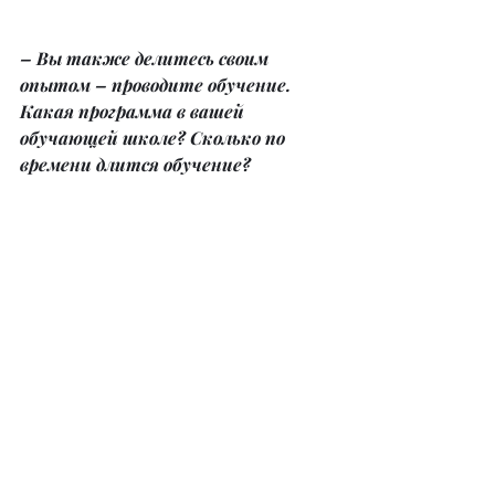
– Вы также делитесь своим 
опытом – проводите обучение. 
Какая программа в вашей 
обучающей школе? Сколько по 
времени длится обучение?
– Я обучаю всему, чему обучилась у 
компании Germaine de Capuccini. 
Все, кто отучился у меня, тоже 
пользуются косметикой этого 
бренда. И они довольны.
Обучение длится 2,5 недели. В 
течение курса происходит 
подготовка таких специалистов, как 
косметолог-эстет, косметолог с 
медицинским образованием и 
косметолог-экспресс.