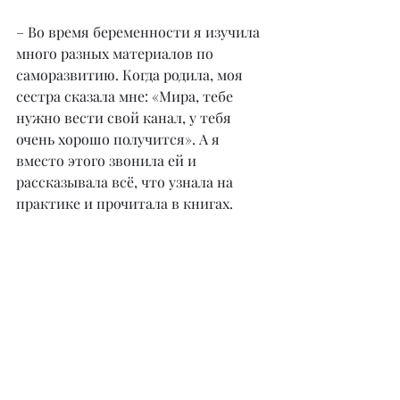
– Во время беременности я изучила 
много разных материалов по 
саморазвитию. Когда родила, моя 
сестра сказала мне: «Мира, тебе 
нужно вести свой канал, у тебя 
очень хорошо получится». А я 
вместо этого звонила ей и 
рассказывала всё, что узнала на 
практике и прочитала в книгах. 
Многие подруги и знакомые 
спрашивали, почему я не делюсь 
своими знаниями с другими. Но 
мне, видимо, нужно было созреть 
внутренне и понять, как правильно 
донести свое мнение людям и 
мотивировать их на цели и успех. 
Могу себя назвать коучем по жизни. 
В своем блоге я рассказываю, как 