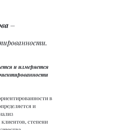
ова
 – 
 
тированности.
яется и измеряется 
риентированности 
ориентированности в 
пределяется и 
нализ 
 клиентов, степени 
качества 