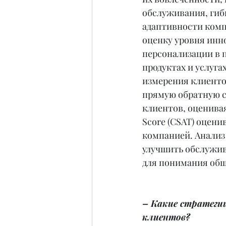
обслуживания, гиб
адаптивности компа
оценку уровня инн
персонализации в 
продуктах и услуга
измерения клиенто
прямую обратную св
клиентов, оценивая
Score (CSAT) оцен
компанией. Анализ
улучшить обслужив
для понимания общ
– Какие стратеги
клиентов?