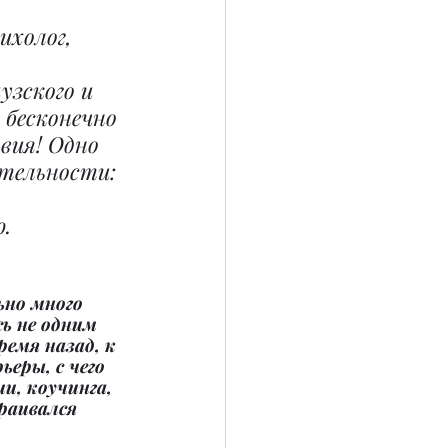
сихолог, 
зского и 
 бесконечно 
вия! Одно 
ятельности: 
 
.
ьно много 
ь не одним 
емя назад, к 
еры, с чего 
ии, коучинга, 
раивался 