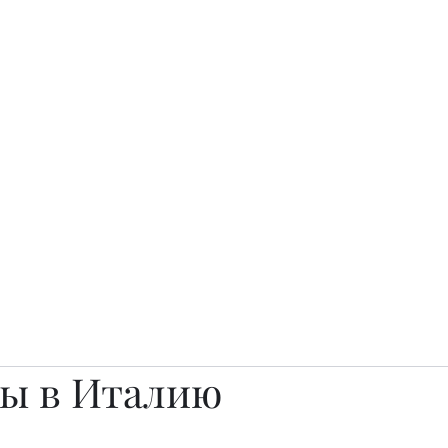
о.
Awards
TOP EXPERTS 2025
Архив журналов
Art Projects
ы в Италию