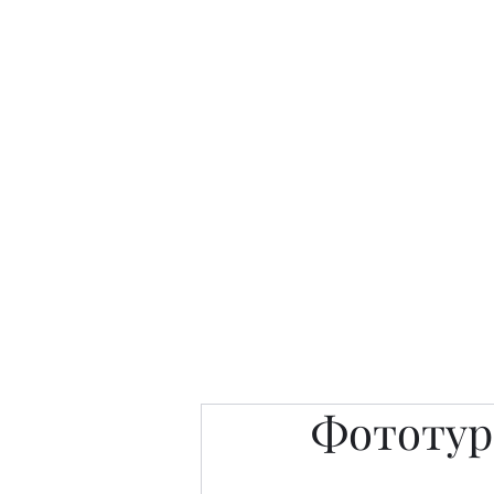
Интересно. Полезно. Модн
Главная
Публикации
People 
Фототур