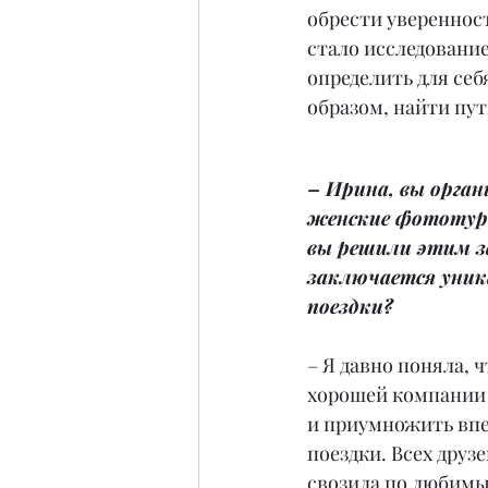
обрести уверенност
стало исследование
определить для се
образом, найти путь
– Ирина, вы орган
женские фототуры
вы решили этим з
заключается уник
поездки?
– Я давно поняла, 
хорошей компании 
и приумножить впе
поездки. Всех друзе
свозила по любимы