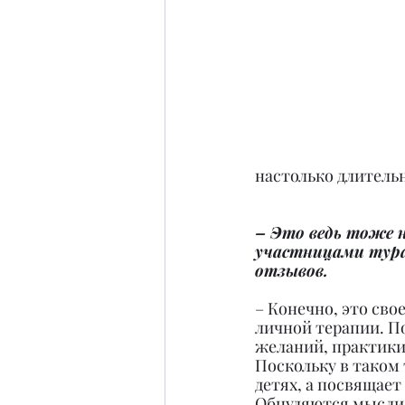
настолько длительн
– Это ведь тоже н
участницами тура
отзывов.
– Конечно, это св
личной терапии. П
желаний, практики
Поскольку в таком
детях, а посвящает
Обнуляются мысли,