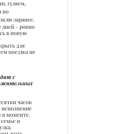
, гуляем, 
 по 
овлю заранее.
 дней – ровно 
сь в новую 
 
крыть для 
тем поездка не 
дит с 
ложительных 
сятки часов 
 исполнение 
 в моменте. 
семье и 
зка. 
вем дома.