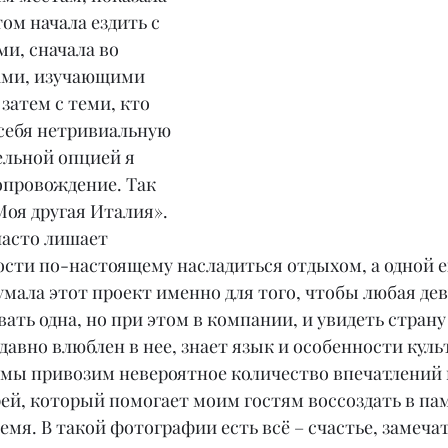
ом начала ездить с 
, сначала во 
ами, изучающими 
затем с теми, кто 
себя нетривиальную 
льной опцией я 
провождение. Так 
Моя другая Италия».
часто лишает 
ти по-настоящему насладиться отдыхом, а одной е
умала этот проект именно для того, чтобы любая де
ать одна, но при этом в компании, и увидеть страну
давно влюблен в нее, знает язык и особенности куль
 мы привозим невероятное количество впечатлений
ей, который помогает моим гостям воссоздать в па
мя. В такой фотографии есть всё – счастье, замеча