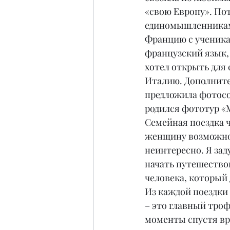
«свою Европу». Пот
единомышленниками
Францию с ученик
французский язык, 
хотел открыть для 
Италию. Дополните
предложила фотосо
родился фототур «
Семейная поездка 
женщину возможнос
неинтересно. Я зад
начать путешествов
человека, который 
Из каждой поездки
– это главный троф
моменты спустя вре