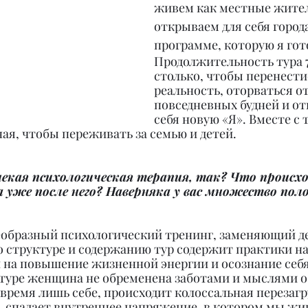
живем как местные жители
открываем для себя города
программе, которую я гот
Продолжительность тура 7
столько, чтобы перенести
реальность, оторваться от
повседневных будней и от
себя новую «Я». Вместе с 
ая, чтобы переживать за семью и детей.
екая психологическая терапия, так? Что происхо
 уже после него? Наверняка у вас множество по
оеобразный психологический тренинг, заменяющий де
о структуре и содержанию тур содержит практики на
 на повышение жизненной энергии и осознание себя
 туре женщина не обременена заботами и мыслями о 
 время лишь себе, происходит колоссальная перезагру
 спадает внутреннее напряжение, в котором мы жи