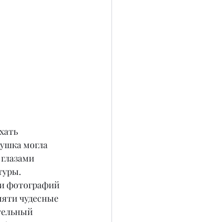
хать 
вушка могла 
 глазами 
туры.
 и фотографий 
мяти чудесные 
тельный 