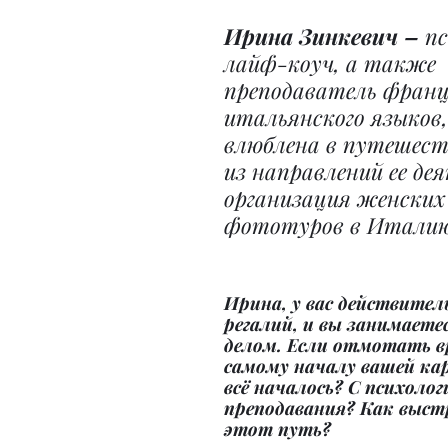
Ирина Зинкевич –
 п
лайф-коуч, а также 
преподаватель францу
итальянского языков,
влюблена в путешест
из направлений ее де
организация женских
фототуров в Италию
Ирина, у вас действител
регалий, и вы занимаетес
делом. Если отмотать вр
самому началу вашей карь
всё началось? С психолог
преподавания? Как выст
этот путь?