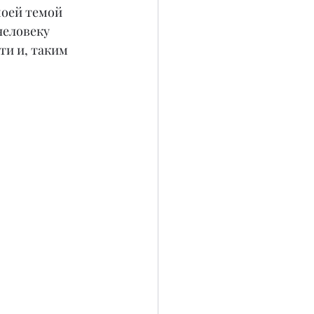
моей темой 
человеку 
и и, таким 