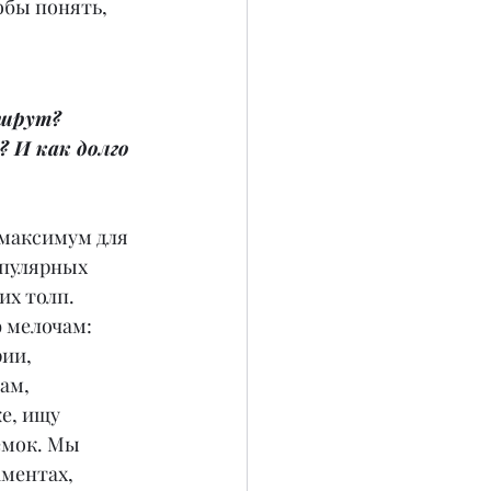
бы понять, 
шрут? 
? И как долго 
максимум для 
опулярных 
х толп. 
 мелочам: 
ии, 
ам, 
е, ищу 
емок. Мы 
ментах, 