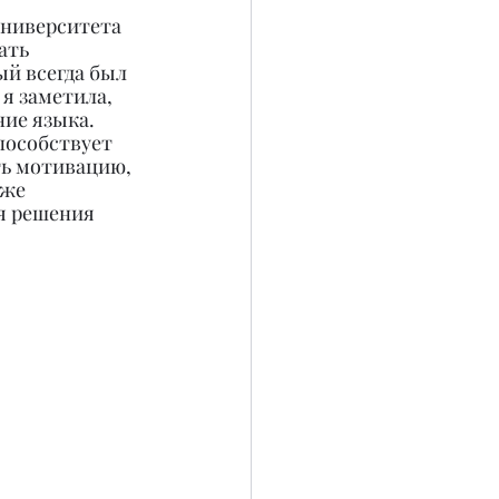
университета 
ать 
й всегда был 
я заметила, 
ие языка. 
пособствует 
ть мотивацию, 
же 
я решения 