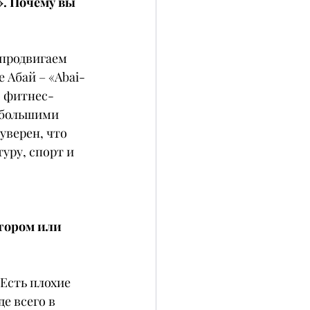
. Почему вы 
продвигаем 
 Абай – «Abai-
о фитнес-
 большими 
верен, что 
ру, спорт и 
тором или 
Есть плохие 
е всего в 