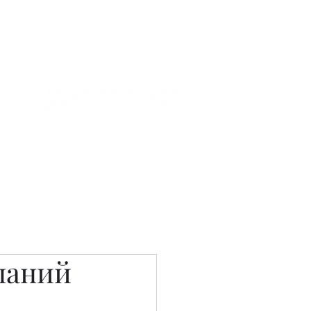
Связаться с нами
Фотостудия
паний