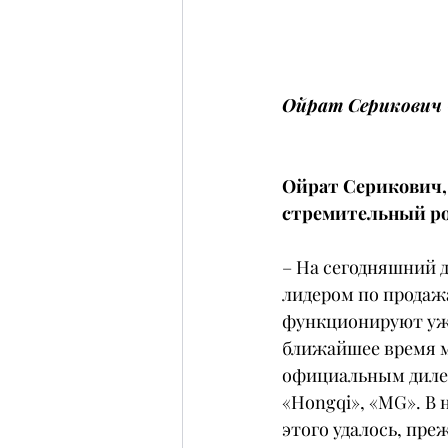
Ойрат Серикович
Ойрат Серикович,
стремительный рос
– На сегодняшний 
лидером по продажа
функционируют уже 
ближайшее время м
официальным дилером
«Hongqi», «MG». В 
этого удалось, пре