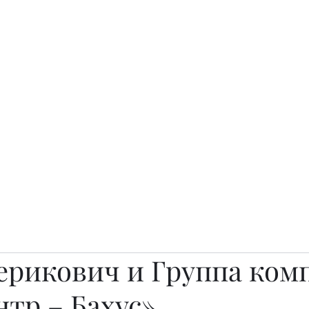
о.
Awards
TOP EXPERTS 2025
Архив журналов
Art Projects
ерикович и Группа ком
тр – Бахус»