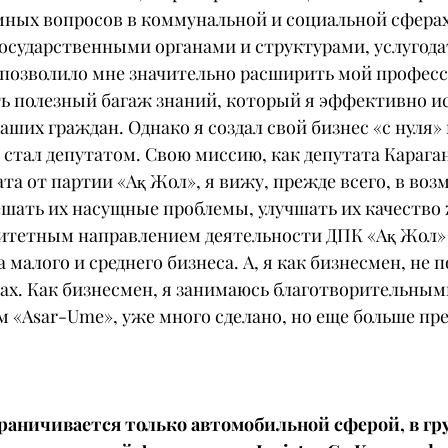
ных вопросов в коммунальной и социальной сферах
государственными органами и структурами, услугода
 позволило мне значительно расширить мой профес
ть полезный багаж знаний, который я эффективно ис
ших граждан. Однако я создал свой бизнес «с нуля» и
ак стал депутатом. Свою миссию, как депутата Карага
та от партии «Ақ Жол», я вижу, прежде всего, в воз
ешать их насущные проблемы, улучшать их качество 
тетным направлением деятельности ДПК «Ақ Жол» 
 малого и среднего бизнеса. А, я как бизнесмен, не
мах. Как бизнесмен, я занимаюсь благотворительным
 «Asar-Ume», уже много сделано, но еще больше пре
граничивается только автомобильной сферой, в гр