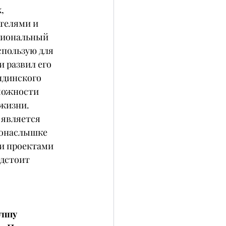
, 
телями и 
сиональный 
пользую для 
 развил его 
ндинского 
можности 
жизни. 
является 
 понаслышке 
и проектами 
дстоит 
уппу 