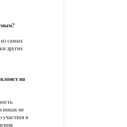
чимым?
 из самых 
ки других 
влияет на 
ность 
а никак не 
 участвуя в 
шения 