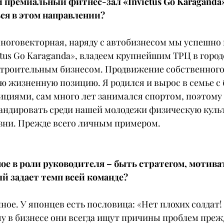
 премиальный фитнес-зал «Invictus Go Karaganda»
ся в этом направлении?
ноговекторная, наряду с автобизнесом мы успешно 
tus Go Karaganda», владеем крупнейшим ТРЦ в городе
 строительным бизнесом. Продвижение собственног
ю жизненную позицию. Я родился и вырос в семье с
циями, сам много лет занимался спортом, поэтому у
андировать среди нашей молодежи физическую культу
зни. Прежде всего личным примером.
вное в роли руководителя – быть стратегом, мотива
й задает темп всей команде?
ое. У японцев есть пословица: «Нет плохих солдат! 
у в бизнесе они всегда ищут причины проблем прежд