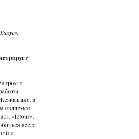
Бахус».
нстрирует 
ентром и 
работы 
езказгане, в 
ы являемся 
c», «Jetour», 
обиться всего 
ной и 