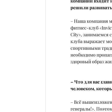
компаний входит и
решили развивать
– Наша компания м
фитнес-клуб «Invic
City», занимаемся
клуба выражает мо
спортивными тради
необходимо пропаг
здоровый образ жи
– Что для вас гла
человеком, которы
– Всё вышеизложенн
генералы!». Поэтом