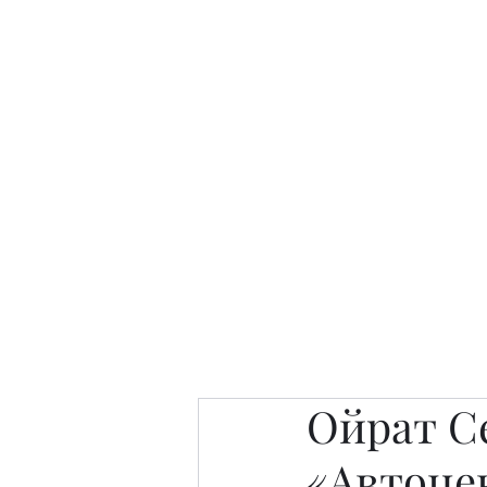
Интересно. Полезно. Модн
Главная
Публикации
People 
Ойрат С
«Автоцен