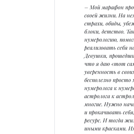
– Мой марафон про
своей жизни. На н
страхи, обиды, убе
блоки, детство. Та
нумерологию, помог
реализовать себя н
Девушки, прошедши
что я даю «тот са
уверенность в своих
бесполезно просто 
нумеролога к нумер
астролога к астрол
многие. Нужно нача
и прокачивать себя,
ресурс. И тогда жи
иными красками. И