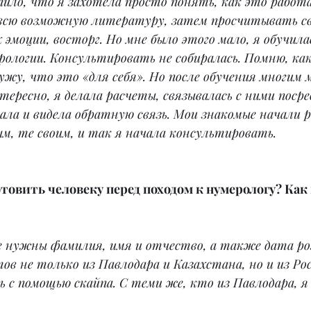
ило, что я захотела просто понять, как это работ
всю возможную литературу, затем просчитывать сво
х эмоции, восторг. Но мне было этого мало, я обучила
ологии. Консультировать не собиралась. Помню, как,
мужу, что это «для себя». Но после обучения многим 
ересно, я делала расчеты, связывалась с ними поср
вала и видела обратную связь. Мои знакомые начали 
м, те своим, и так я начала консультировать.
товить человеку перед походом к нумерологу? Как
е нужны фамилия, имя и отчество, а также дата ро
ов не только из Павлодара и Казахстана, но и из Рос
ь с помощью скайпа. С теми же, кто из Павлодара, я