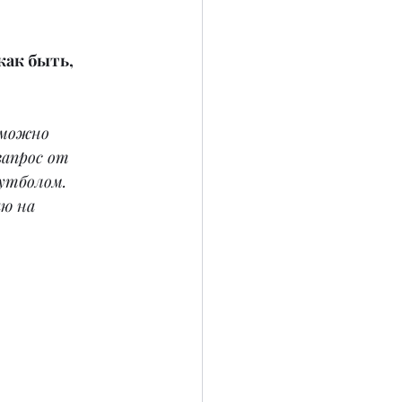
как быть, 
 можно 
запрос от 
утболом. 
ю на 