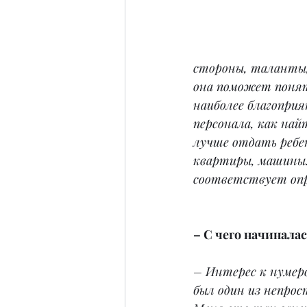
стороны, таланты, 
она поможет понять
наиболее благоприят
персонала, как най
лучше отдать ребен
квартиры, машины.
соответствует опр
– С чего начинала
– Интерес к нумеро
был один из непрос