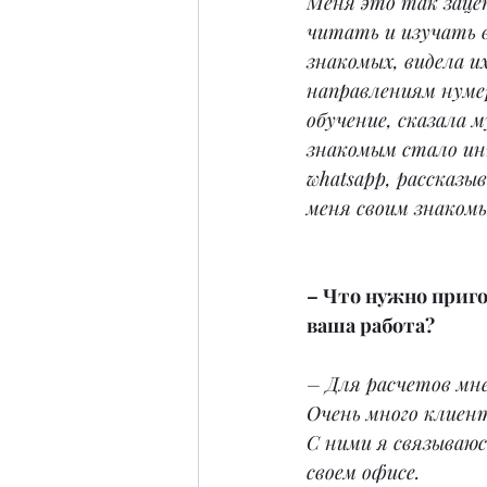
Меня это так зацеп
читать и изучать 
знакомых, видела и
направлениям нумер
обучение, сказала 
знакомым стало инт
whatsapp, рассказы
меня своим знакомы
– Что нужно приго
ваша работа? 
– Для расчетов мн
Очень много клиент
С ними я связываюс
своем офисе.