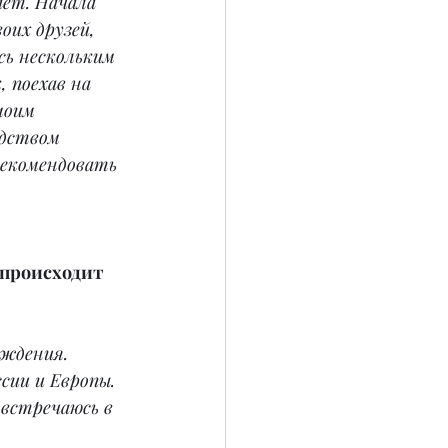
ает. Начала 
их друзей, 
сь нескольким 
 поехав на 
моим 
едством 
рекомендовать 
 происходит 
ждения. 
сии и Европы. 
 встречаюсь в 