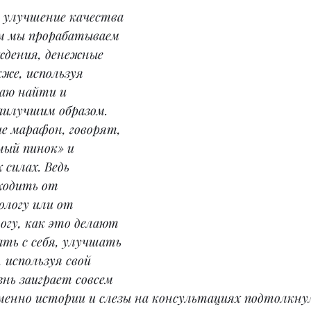
 улучшение качества 
ем мы прорабатываем 
ждения, денежные 
кже, используя 
аю найти и 
аилучшим образом. 
е марафон, говорят, 
мый пинок» и 
 силах. Ведь 
ходить от 
ологу или от 
огу, как это делают 
ть с себя, улучшать 
 используя свой 
знь заиграет совсем 
менно истории и слезы на консультациях подтолкнул