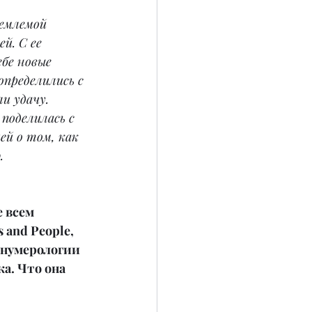
емлемой 
й. С ее 
бе новые 
определились с 
и удачу. 
 поделилась с 
й о том, как 
. 
 всем 
and People, 
нумерологии 
а. Что она 