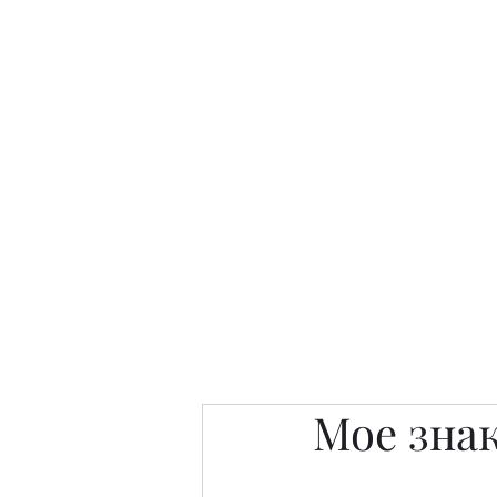
Интересно. Полезно. Модн
Главная
Публикации
People 
Мое зна