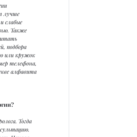
ии 
т лучше 
 и слабые 
вью. Также 
читать 
й, подбора 
ию или кружок 
мер телефона, 
укве алфавита 
огии?
олога. Тогда 
нсультацию. 