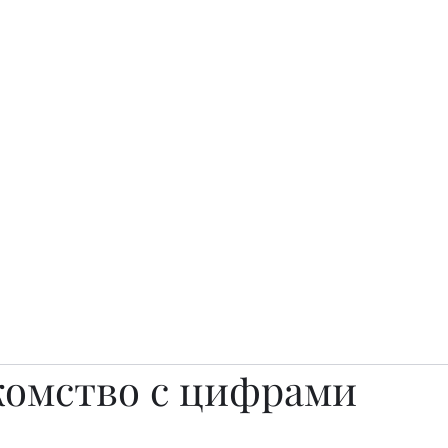
о.
Awards
TOP EXPERTS 2025
Архив журналов
Art Projects
комство с цифрами