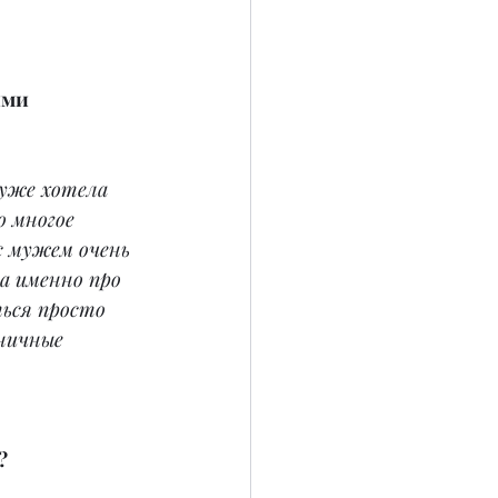
ими 
уже хотела 
о многое 
с мужем очень 
а именно про 
ься просто 
ничные 
?