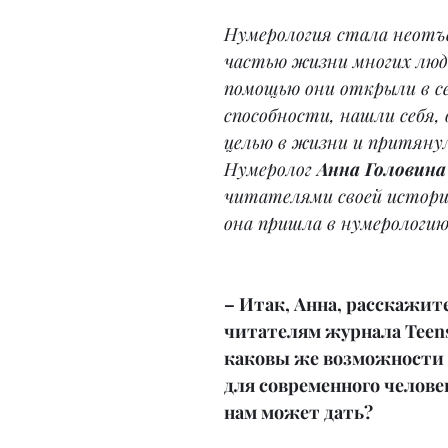
Нумерология стала неотъ
частью жизни многих люде
помощью они открыли в се
способности, нашли себя, 
целью в жизни и притянул
Нумеролог 
Анна Головина
читателями своей историе
она пришла в нумерологию
– Итак, Анна, расскажите
читателям журнала Teens 
каковы же возможности 
для современного человек
нам может дать?