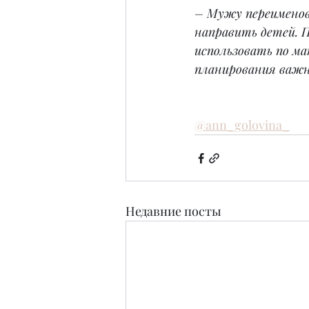
– Мужу переименова
направить детей. 
использовать по ма
планирования важны
@ann_golovina_
Недавние посты