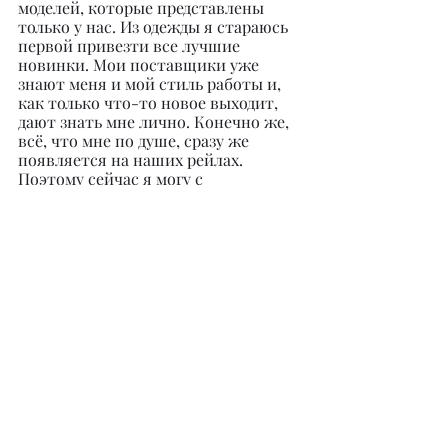
моделей, которые представлены 
только у нас. Из одежды я стараюсь 
первой привезти все лучшие 
новинки. Мои поставщики уже 
знают меня и мой стиль работы и, 
как только что-то новое выходит, 
дают знать мне лично. Конечно же, 
всё, что мне по душе, сразу же 
появляется на наших рейлах. 
Поэтому сейчас я могу с 
уверенностью сказать своим 
коллегам, которые только начинают 
свой путь: никогда не делайте то, 
что делает масса.
Ваш единственный конкурент – это 
вы. Старайтесь идти по своему 
индивидуальному пути. 
Выдумывайте, креативьте, 
вытворяйте. И, конечно же, делайте 
всё с огромной любовью!
– Женщинам в бизнесе немного 
сложнее, чем мужчинам, ведь 