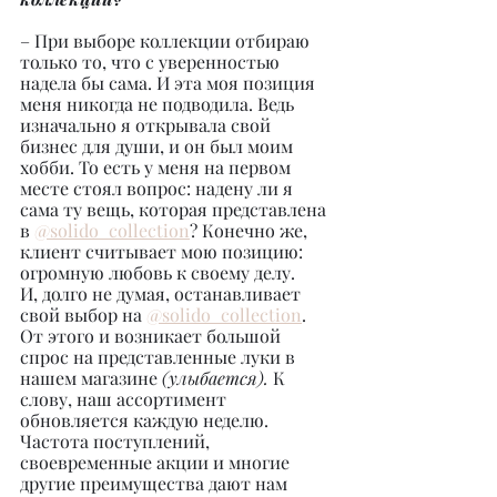
– При выборе коллекции отбираю 
только то, что с уверенностью 
надела бы сама. И эта моя позиция 
меня никогда не подводила. Ведь 
изначально я открывала свой 
бизнес для души, и он был моим 
хобби. То есть у меня на первом 
месте стоял вопрос: надену ли я 
сама ту вещь, которая представлена 
в 
@solido_collection
? Конечно же, 
клиент считывает мою позицию: 
огромную любовь к своему делу.
И, долго не думая, останавливает 
свой выбор на 
@solido_collection
. 
От этого и возникает большой 
спрос на представленные луки в 
нашем магазине 
(улыбается). 
К 
слову, наш ассортимент 
обновляется каждую неделю. 
Частота поступлений, 
своевременные акции и многие 
другие преимущества дают нам 