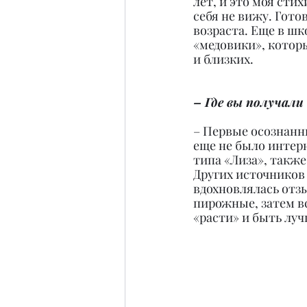
лет, и это моя стих
себя не вижу. Гото
возраста. Еще в шк
«медовики», котор
и близких.
– Где вы получали
– Первые осознанны
еще не было интер
типа «Лиза», также
Других источников 
вдохновлялась отз
пирожные, затем вс
«расти» и быть лучш