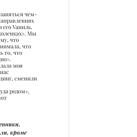
 заняться чем-
направлениях 
 его Vaниль. 
коленках». Мы 
му, что 
нимала, что 
 то, что 
ио». 
лала моя 
нас 
динг, сменили 
уда родом», 
вот 
енники, 
ли, кроме 