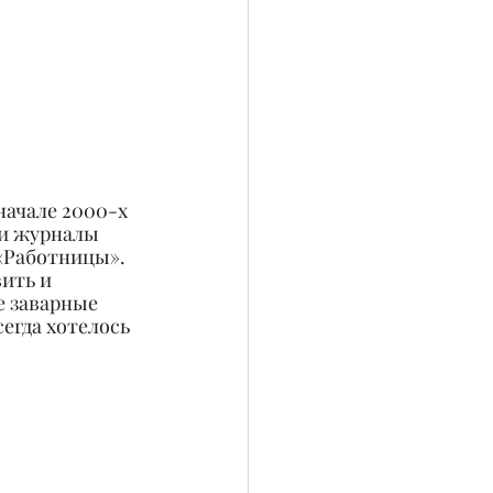
начале 2000-х 
 и журналы 
«Работницы». 
ить и 
 заварные 
егда хотелось 