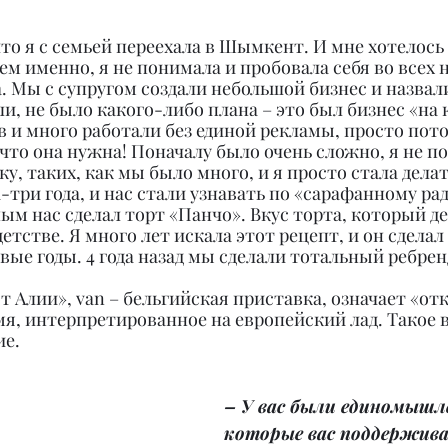
 что я с семьей переехала в Шымкент. И мне хотелось
ем именно, я не понимала и пробовала себя во всех 
. Мы с супругом создали небольшой бизнес и назвали
и, не было какого-либо плана – это был бизнес «на 
 и много работали без единой рекламы, просто пото
 что она нужна! Поначалу было очень сложно, я не по
, таких, как мы было много, и я просто стала делать
три года, и нас стали узнавать по «сарафанному рад
м нас сделал торт «Панчо». Вкус торта, который де
етстве. Я много лет искала этот рецепт, и он сделал 
ые годы. 4 года назад мы сделали тотальный ребрен
от Алии», van – бельгийская приставка, означает «отк
 имя, интерпретированное на европейский лад. Такое 
ие.
– У вас были единомышл
которые вас поддержива