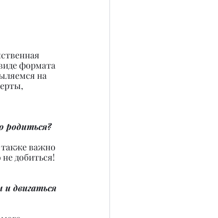
нственная 
виде формата 
пыляемся на 
ерты, 
о родиться?
 также важно 
 не добиться!
 и двигаться 