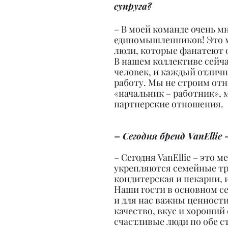
супруга?
– В моей команде очень мн
единомышленников! Это м
люди, которые фанатеют от
В нашем коллективе сейча
человек, и каждый отличн
работу. Мы не строим от
«начальник – работник», м
партнерские отношения.
– Сегодня бренд VanEllie
– Сегодня VanEllie – это ме
укрепляются семейные тр
кондитерская и пекарни, и
Наши гости в основном с
и для нас важны ценности
качество, вкус и хороший 
счастливые люди по обе с