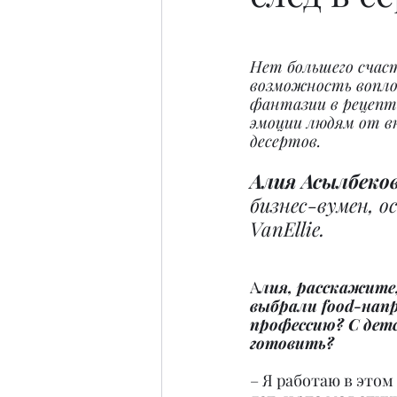
Нет большего счаст
возможность вопло
фантазии в рецепта
эмоции людям от вк
десертов.
Алия Асылбеко
бизнес-вумен, о
VanEllie.
А
лия, расскажите,
выбрали food-напр
профессию? С дет
готовить?
– Я работаю в этом