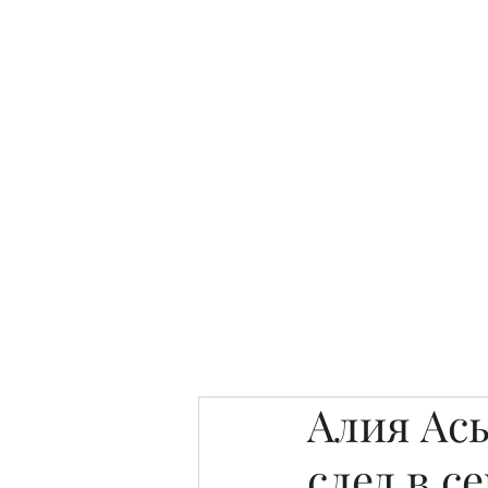
Интересно. Полезно. Модн
Главная
Публикации
People 
Алия Асы
след в с