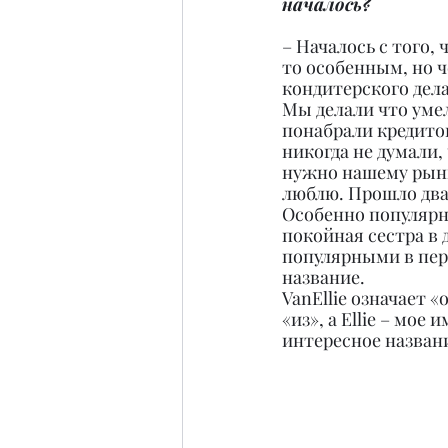
началось?
– Началось с того,
то особенным, но ч
кондитерского дела
Мы делали что умел
понабрали кредитов
никогда не думали,
нужно нашему рынку
люблю. Прошло два-
Особенно популярны
покойная сестра в д
популярными в перв
название.
VanEllie означает «
«из», а Ellie – мое
интересное назван