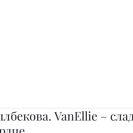
о.
Awards
TOP EXPERTS 2025
Архив журналов
Art Projects
лбекова. VanEllie – сла
ердце