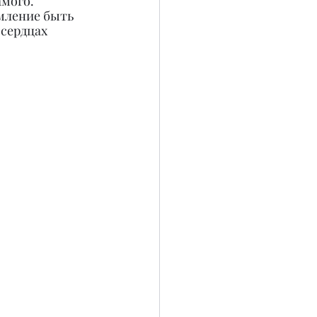
амого.
мление быть 
сердцах 