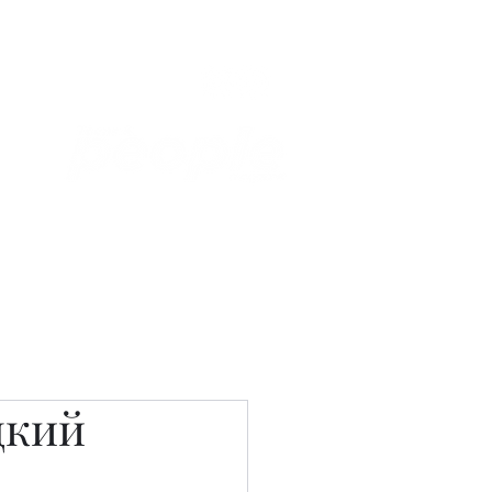
Связаться с нами
Фотостудия
дкий