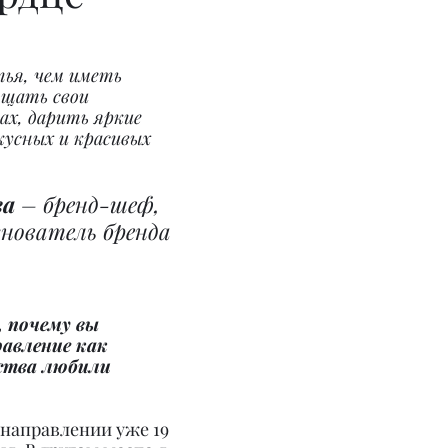
ья, чем иметь 
щать свои 
х, дарить яркие 
усных и красивых 
ва
 – бренд-шеф, 
снователь бренда 
 почему вы 
авление как 
ства любили 
 направлении уже 19 