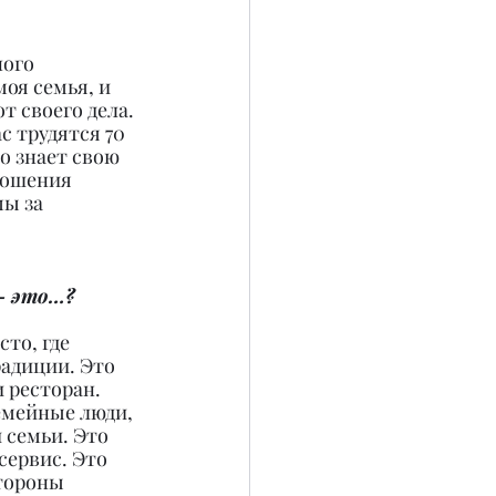
ого 
оя семья, и 
 своего дела. 
с трудятся 70 
о знает свою 
ношения 
ы за 
 – это…?
сто, где 
адиции. Это 
 ресторан. 
емейные люди, 
 семьи. Это 
сервис. Это 
тороны 