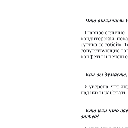
– Что отличает Va
– Главное отличие 
кондитерская-пека
бутика «с собой». 
сопутствующие това
конфеты и печенье,
– Как вы думаете
– Я уверена, что 
над ними работать.
– Кто или что ва
вперед?