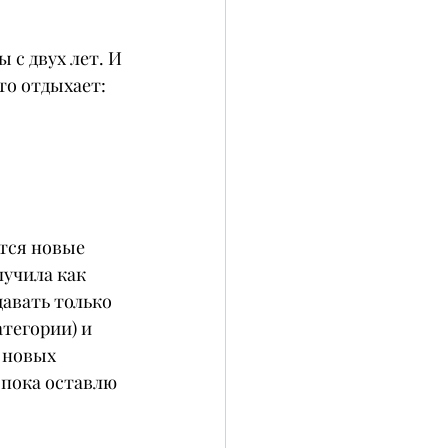
с двух лет. И 
то отдыхает: 
тся новые 
учила как 
давать только 
тегории) и 
 новых 
 пока оставлю 