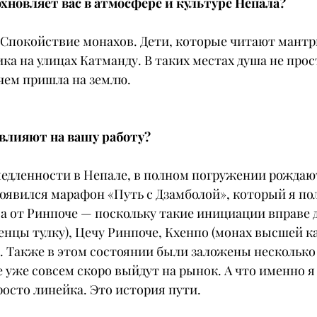
охновляет вас в атмосфере и культуре Непала?
 Спокойствие монахов. Дети, которые читают мантры 
а на улицах Катманду. В таких местах душа не прос
ачем пришла на землю.
 влияют на вашу работу?
амедленности в Непале, в полном погружении рождаю
оявился марафон «Путь с Дзамболой», который я пол
, а от Ринпоче — поскольку такие инициации вправе 
нцы тулку), Цечу Ринпоче, Кхенпо (монах высшей ка
. Также в этом состоянии были заложены несколько
 уже совсем скоро выйдут на рынок. А что именно я
просто линейка. Это история пути.