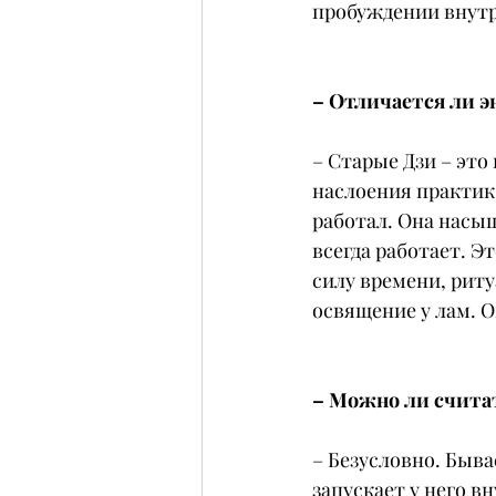
пробуждении внутр
– Отличается ли э
– Старые Дзи – это 
наслоения практик,
работал. Она насыщ
всегда работает. Эт
силу времени, риту
освящение у лам. 
– Можно ли счита
– Безусловно. Быва
запускает у него в