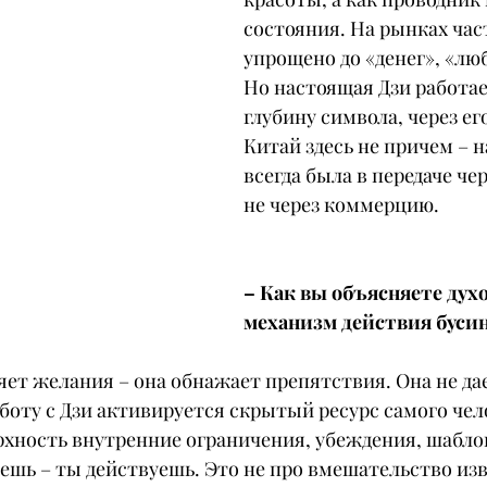
состояния. На рынках част
упрощено до «денег», «люб
Но настоящая Дзи работае
глубину символа, через ег
Китай здесь не причем – н
всегда была в передаче чер
не через коммерцию.
– Как вы объясняете дух
механизм действия буси
яет желания – она обнажает препятствия. Она не дает
аботу с Дзи активируется скрытый ресурс самого чел
рхность внутренние ограничения, убеждения, шабло
ешь – ты действуешь. Это не про вмешательство извн