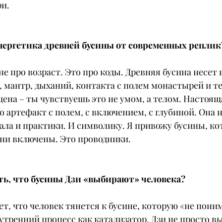
и.
нергетика древней бусины от современных реплик
не про возраст. Это про коды. Древняя бусина несет в
 мантр, дыханий, контакта с полем монастырей и тех
ена – ты чувствуешь это не умом, а телом. Настоящ
о артефакт с полем, с включением, с глубиной. Она н
ала и практики. И символику. Я привожу бусины, к
Они включены. Это проводники.
ть, что бусины Дзи «выбирают» человека?
ет, что человек тянется к бусине, которую «не поним
нутренний процесс как катализатор. Дзи не просто вы