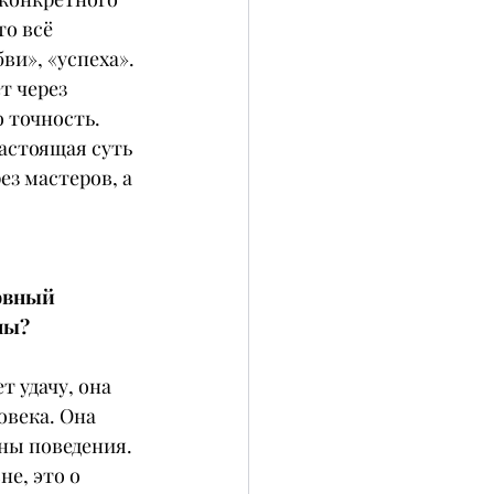
о всё 
ви», «успеха». 
т через 
о точность. 
астоящая суть 
ез мастеров, а 
овный 
ны?
 удачу, она 
овека. Она 
ны поведения. 
е, это о 