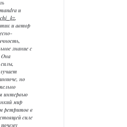
ль 
mandra и 
chi_kz
, 
тик и автор 
есно-
ичность, 
ьное знание с 
 Она 
силы, 
лучает 
нпоче, но 
тельно 
м интервью 
нкий мир 
м ретритов в 
астоящей силе 
 почему 