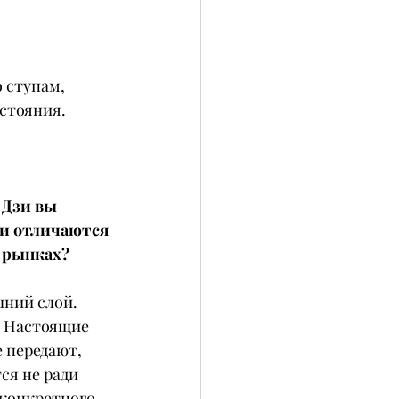
 ступам, 
остояния.
 Дзи вы 
и отличаются 
а рынках?
шний слой. 
. Настоящие 
 передают, 
ся не ради 
 конкретного 