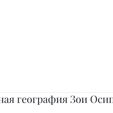
о.
Awards
TOP EXPERTS 2025
Архив журналов
Art Projects
ная география Зои Оси