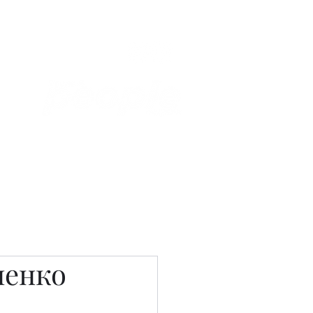
Связаться с нами
Фотостудия
пенко