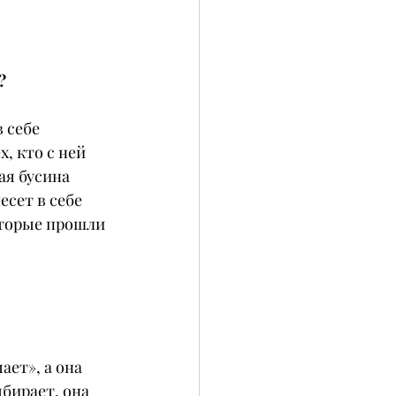
?
 себе 
, кто с ней 
ая бусина 
есет в себе 
оторые прошли 
ает», а она 
бирает, она 