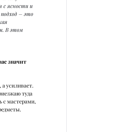
 с ясности и 
 подход – это 
кая 
м. В этом 
вас значит 
 а усиливает.
риезжаю туда 
ь с мастерами, 
редметы.