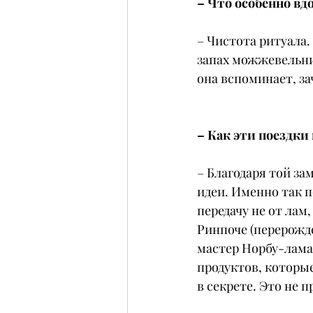
– Что особенно вд
– Чистота ритуала.
запах можжевельник
она вспоминает, з
– Как эти поездки
– Благодаря той з
идеи. Именно так п
передачу не от лам
Ринпоче (перерожде
мастер Норбу-лама
продуктов, которые
в секрете. Это не 