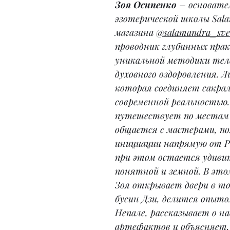
Зоя Осипенко
 – основате
эзотерической школы Sala
магазина 
@salamandra_sve
проводник глубинных прак
уникальной методики тел
духовного оздоровления. Л
которая соединяет сакрал
современной реальностью.
путешествует по местам 
общается с мастерами, по
инициации напрямую от Ри
при этом остается удиви
понятной и земной. В это
Зоя открывает двери в то
бусин Дзи, делится опыто
Непале, рассказывает о н
артефактов и объясняет,