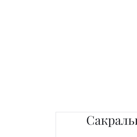
Интересно. Полезно. Модн
Главная
Публикации
People 
Сакраль