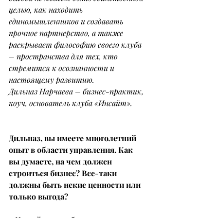
целью, как находить 
единомышленников и создавать 
прочное партнерство, а также 
раскрывает философию своего клуба 
– пространства для тех, кто 
стремится к осознанности и 
настоящему развитию.
Дильназ Нарчаева – бизнес-практик, 
коуч, основатель клуба «Инсайт».
Дильназ, вы имеете многолетний 
опыт в области управления. Как 
вы думаете, на чем должен 
строиться бизнес? Все-таки 
должны быть некие ценности или 
только выгода?