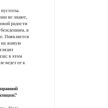
 пустоты. 
они не знают, 
зовой радости 
убеждениям, в 
е. Появляется 
к на живую 
глядит 
ак: в этом 
 ведет ее к 
тправной 
женщин?