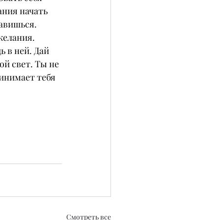
ания начать 
равишься.
желания. 
 в ней. Дай 
ой свет. Ты не 
инимает тебя 
Смотреть все