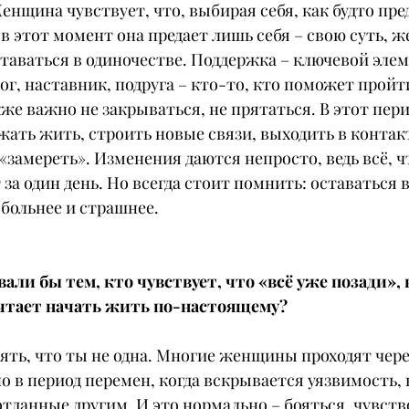
Женщина чувствует, что, выбирая себя, как будто пред
 в этот момент она предает лишь себя – свою суть, ж
таваться в одиночестве. Поддержка – ключевой элем
г, наставник, подруга – кто-то, кто поможет пройти
же важно не закрываться, не прятаться. В этот пери
ать жить, строить новые связи, выходить в контакт
 «замереть». Изменения даются непросто, ведь всё, ч
 за один день. Но всегда стоит помнить: оставаться в 
 больнее и страшнее.
али бы тем, кто чувствует, что «всё уже позади», н
ечтает начать жить по-настоящему?
ять, что ты не одна. Многие женщины проходят чере
 в период перемен, когда вскрывается уязвимость,
 отданные другим. И это нормально – бояться, чувств