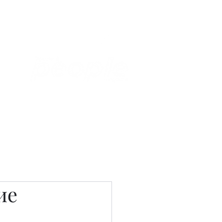
Связаться с нами
Фотостудия
ие