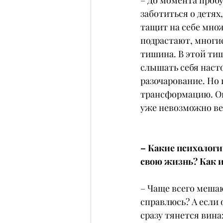
– До момента проб
заботиться о детях
тащит на себе множ
подрастают, многие
тишина. В этой ти
слышать себя насто
разочарование. Но 
трансформацию. Он
уже невозможно ве
– Какие психолог
свою жизнь? Как и
– Чаще всего мешаю
справлюсь? А если о
сразу тянется вина: