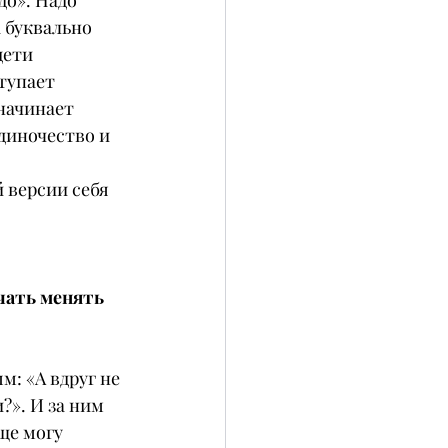
о». Надо 
 буквально 
дети 
тупает 
начинает 
диночество и 
 версии себя 
ать менять 
м: «А вдруг не 
?». И за ним 
ще могу 