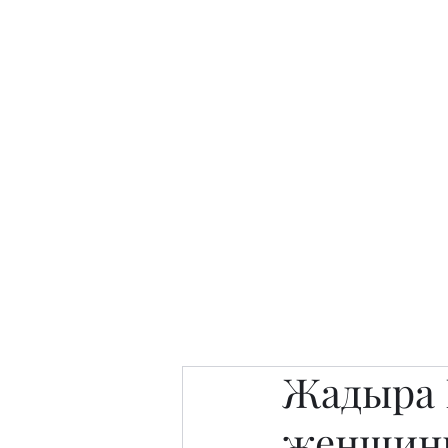
Интересно. Полезно. Модн
Главная
Публикации
People 
Жадыра 
женщин