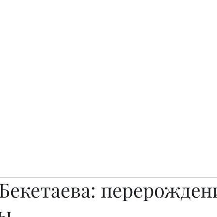
о.
Awards
TOP EXPERTS 2025
Архив журналов
Art Projects
Бекетаева: перерожден
ы