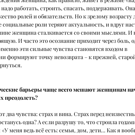
уждения женщина, как правило, живет в режиме «над
, надо работать, строить, спасать, поддерживать. Она
ество ролей и обязательств. Но к зрелому возрасту 
 социальные роли теряют актуальность, и вдруг нас
шине женщина сталкивается со своими мыслями. И 
ящую. И часто это осознание приходит через боль, о
именно эти сильные чувства становятся входом в 
и формируют точку невозврата – к прежней, старой
рнуться.
ические барьеры чаще всего мешают женщинам нач
х преодолеть?
т два чувства: страх и вина. Страх перед неизвестны
станусь одна? А если разрушу то, что строила годами
 «У меня ведь всё есть: семья, дом, дети… Как я вооб