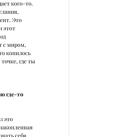
ает кого-то. 
елания, 
ент. Это 
 этот 
од 
 с миром, 
то копилось 
точке, где ты 
о где-то 
з это 
 накопленная 
овать себя 