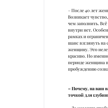
– После 40 лет же
Возникает чувство,
чем заполнить. Всё 
внутри нет. Особен
рамках и ограничен
шанс взглянуть на с
женщину. Это нелег
красиво. Но именно
периоде женщина пе
пробуждению созн
– Почему, на ваш 
точкой для глуби