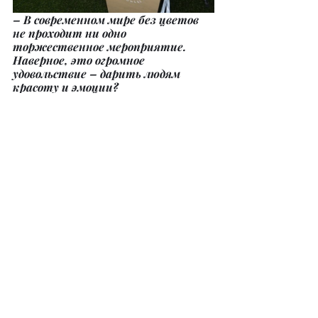
– В современном мире без цветов 
не проходит ни одно 
торжественное мероприятие. 
Наверное, это огромное 
удовольствие – дарить людям 
красоту и эмоции?
– Вы совершенно правы, дарить 
людям эмоции – это огромное 
удовольствие. Поэтому дарите друг 
другу, да и себе, цветы! Они 
удивительным образом поднимают 
настроение и заряжают позитивом! 
А вообще, что касается нашей 
фермы, я считаю, что у нас 
получилось создать эмоционально 
заряженное пространство. Место, 
пропитанное настроением отпуска, 
отдыха, спокойствия и 
непринужденности. Как-то увидела 
у одной знакомой в фейсбуке стихи 
Семена Крайтмана, по мне, так они 
идеально передают то настроение, 